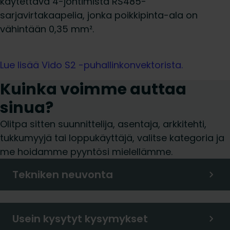
käytettävä 4-johtimista RS485-
sarjavirtakaapelia, jonka poikkipinta-ala on
vähintään 0,35 mm².
Lue lisää Vido S2 -puhallinkonvektorista.
Kuinka voimme auttaa
sinua?
Olitpa sitten suunnittelija, asentaja, arkkitehti,
tukkumyyjä tai loppukäyttäjä, valitse kategoria ja
me hoidamme pyyntösi mielellämme.
Tekniken neuvonta
Usein kysytyt kysymykset