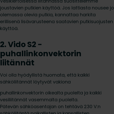
Vesikiertoisessa liitännässä suosittelemme
joustavien putkien käyttöä. Jos lattiasta nousee jo
olemassa olevia putkia, kannattaa harkita
erillisenä lisävarusteena saatavien putkisuojusten
käyttöä.
2. Vido S2 -
puhallinkonvektorin
liitännät
Voi olla hyödyllistä huomata, että kaikki
sähköliitännät löytyvät vakiona
puhallinkonvektorin oikealta puolelta ja kaikki
vesiliitännät vasemmalta puolelta.
Pätevän sähköasentajan on tehtävä 230 V:n
sähköliitäntä paikallisten ja kansallisten