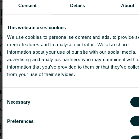
Consent
Details
About
puhallinkonvektorin
lisävarusteet
This website uses cookies
Vido S2 -puhallinkonvektori toimitetaan sisältäen
We use cookies to personalise content and ads, to provide s
ohjausyksikön, virtaus- ja paluuventtiilin.
media features and to analyse our traffic. We also share
information about your use of our site with our social media,
Lisävarusteita, kuten kauko-ohjauspaneeli,
advertising and analytics partners who may combine it with o
jalustakonsolit, suojukset jne. on saatavana
information that you’ve provided to them or that they’ve colle
lisävarusteena.
from your use of their services.
Muut asennustarvikkeet, kuten virtajohdot ja
Consent
ohjauskaapelit kauko-ohjausta varten, ovat
Necessary
Selection
asentajan hankittavissa. Esimerkiksi Vido S2 Auto
-laitteelle suosittelemme 230 V:n virtajohtoa,
Preferences
jossa on kolme ydintä jännitteelle, nollajohdolle ja
maadoitukselle, sekä ohjauskaapelia