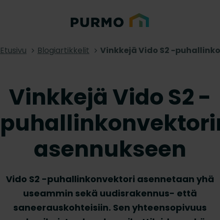
Etusivu
Blogiartikkelit
Vinkkejä Vido S2 -puhallin
Vinkkejä Vido S2 -
puhallinkonvektori
asennukseen
Vido S2 -puhallinkonvektori asennetaan yhä
useammin sekä uudisrakennus- että
saneerauskohteisiin. Sen yhteensopivuus