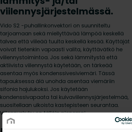
lämmitys- ja/tai
viilennysjärjestelmässä.
Vido S2 -puhallinkonvektori on suunniteltu
tarjoamaan sekä miellyttävää lämpöä keskellä
talvea että viileää tuulta keskellä kesää. Käyttäjät
voivat tietenkin vapaasti valita, käyttävätkö he
viilennystoimintoa. Jos sekä lämmitystä että
aktiivista viilennystä käytetään, on tärkeää
asentaa myös kondenssivesiviemäri. Tässä
tapauksessa älä unohda asentaa viemäriin
sifonia hajulukoksi. Jos käytetään
kondenssivapaata tai kuivaviilennysjärjestelmää,
suositellaan ulkoista kastepisteen seurantaa.
Viilennyskyky on tällöin pienempi.
5. Vido S2 -