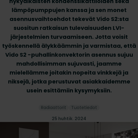
nykyaikaisten kondenssikattiloiden sekä
lämpöpumppujen kanssa ja sen monet
asennusvaihtoehdot tekevät Vido S2:sta
suositun ratkaisun tulevaisuuden LVI-
järjestelmien turvaamiseen. Jotta voisit
työskennellä älykkäämmin ja varmistaa, että
Vido S2 -puhallinkonvektorin asennus sujuu
mahdollisimman sujuvasti, jaamme
mielellämme joitakin nopeita vinkkejä ja
niksejä, jotka perustuvat asiakkaidemme
usein esittämiin kysymyksiin.
Radiaattorit
Tuotetiedot
25 huhtik. 2024