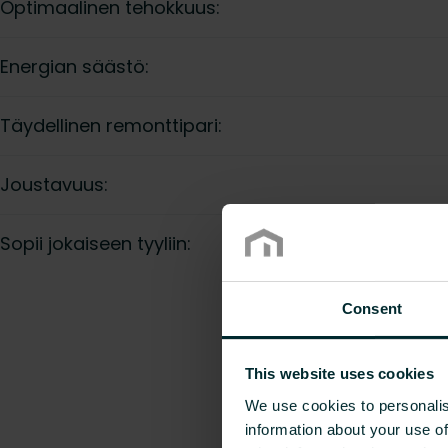
Optimaalinen tehokkuus:
Energian säästö:
Täydellinen remonttipari:
Joustavuus:
Sopii jokaiseen tyyliin:
Consent
This website uses cookies
We use cookies to personalis
information about your use of