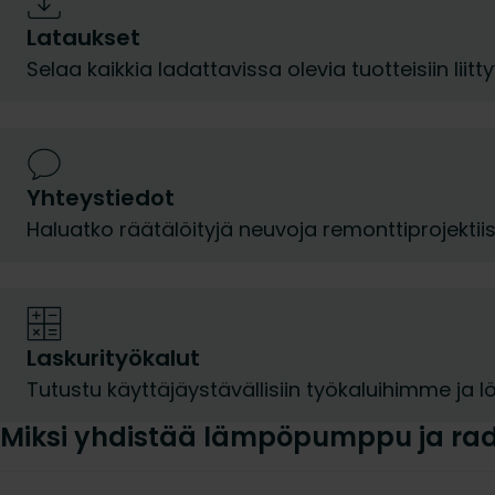
Lataukset
Selaa kaikkia ladattavissa olevia tuotteisiin liit
Yhteystiedot
Haluatko räätälöityjä neuvoja remonttiprojektii
Laskurityökalut
Tutustu käyttäjäystävällisiin työkaluihimme ja lö
Miksi yhdistää lämpöpumppu ja radi