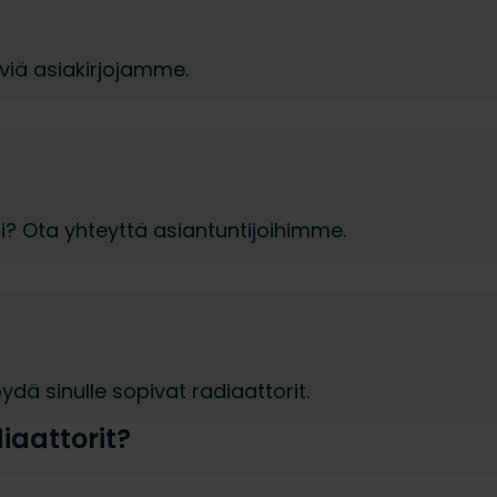
tyviä asiakirjojamme.
si? Ota yhteyttä asiantuntijoihimme.
ydä sinulle sopivat radiaattorit.
aattorit?