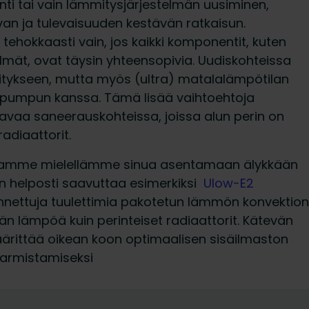
ti tai vain lämmitysjärjestelmän uusiminen,
an ja tulevaisuuden kestävän ratkaisun.
ehokkaasti vain, jos kaikki komponentit, kuten
lmät, ovat täysin yhteensopivia. Uudiskohteissa
tykseen, mutta myös (ultra) matalalämpötilan
pöpumpun kanssa. Tämä lisää vaihtoehtoja
stavaa saneerauskohteissa, joissa alun perin on
adiaattorit.
tamme mielellämme sinua asentamaan älykkään
 helposti saavuttaa esimerkiksi
Ulow-E2
nnettuja tuulettimia pakotetun lämmön konvektion
 lämpöä kuin perinteiset radiaattorit. Kätevän
ärittää oikean koon optimaalisen sisäilmaston
armistamiseksi