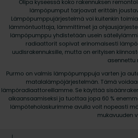
Olipa kyseessä koko rakennuksen remontoin
lämpöpumput tarjoavat erittäin joustav
Lämpöpumppujärjestelmä voi kuitenkin toimia t
lämmöntuottaja, lämmittimet ja ohjausjärjeste
lämpöpumppu yhdistetään usein säteilylämmi
radiaattorit sopivat erinomaisesti läm
uudisrakennuksille, mutta on erityisen kiinno
asennettu r
Purmo on valmis lämpöpumppuja varten ja au
matalalämpöjärjestelmän. Tämä voidaan
lämpöradiaattoreillamme. Se käyttää sisäänrake
aikaansaamiseksi ja tuottaa jopa 60 % enemmän
lämpöteholaskurimme avulla voit nopeasti mä
mukavuuden v