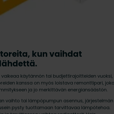
toreita, kun vaihdat
ähdettä.
aikeaa käytännön tai budjettirajoitteiden vuoksi,
oreiden kanssa on myös loistava remonttipari, jok
mmitykseen ja jo merkittävän energiansäästön.
an vaihto tai lämpöpumpun asennus, järjestelmän
t usein pysty tuottamaan tarvittavaa lämpötehoa.