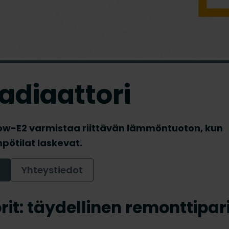
adiaattori
low-E2 varmistaa riittävän lämmöntuoton, kun
pötilat laskevat.
Yhteystiedot
t: täydellinen remonttipar