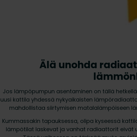
Älä unohda radiaat
lämmönl
Jos lämpöpumpun asentaminen on tällä hetkellä v
uusi kattila yhdessä nykyaikaisten lämpöradiaatt
mahdollistaa siirtymisen matalalämpöiseen lä
Kummassakin tapauksessa, olipa kyseessä kattil
lämpötilat laskevat ja vanhat radiaattorit eivä