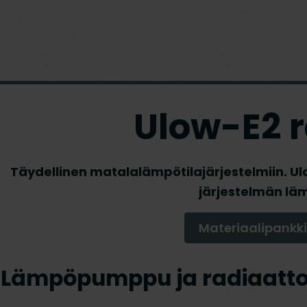
Ulow-E2 r
Täydellinen matalalämpötilajärjestelmiin. U
järjestelmän läm
Materiaalipankki
Lämpöpumppu ja radiaattori