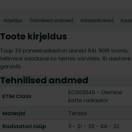
Kirjeldus
Tehnilised andmed
Allalaadimised
Kau
Toote kirjeldus
Tüüp 33 paneelradiaatori ülarest RAL 9016 toonis;
tellimisel saadaval ka teistes värvides; 10‑aastane
garantii.
Tehnilised andmed
EC003045 - Ülemine
ETIM Class
katte radiaator
Materjal
Terase
Radiaatori tüüp
11
-
21
-
33
-
44
-
22