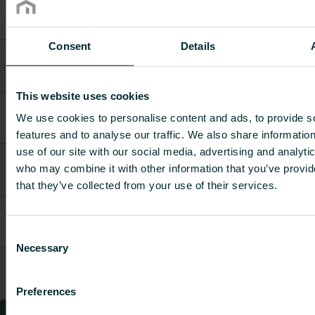
A06110000801TG00
top grill 11
0.3576
-
80 cm
Consent
Details
Purmo
A06110000901TG00
top grill 11
0.4024
-
90 cm
This website uses cookies
Purmo
A06110001001TG00
top grill 11
0.4472
-
We use cookies to personalise content and ads, to provide s
100 cm
features and to analyse our traffic. We also share informatio
use of our site with our social media, advertising and analyti
Purmo
A06110001101TG00
top grill 11
0.492
-
who may combine it with other information that you’ve provid
110 cm
that they’ve collected from your use of their services.
Purmo
A06110001201TG00
top grill 11
0.5368
-
120 cm
Consent
Necessary
Selection
Purmo
A06110001401TG00
top grill 11
0.6264
-
140 cm
Preferences