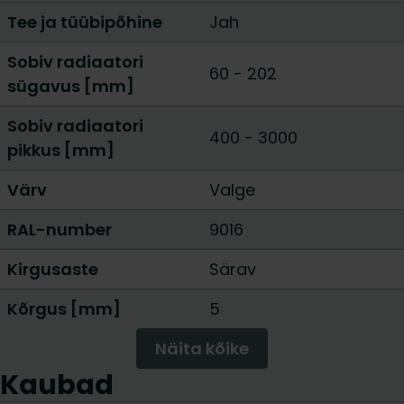
Tee ja tüübipõhine
Jah
Sobiv radiaatori
60
-
202
sügavus [mm]
Sobiv radiaatori
400
-
3000
pikkus [mm]
Värv
Valge
RAL-number
9016
Kirgusaste
Särav
Kõrgus [mm]
5
Näita kõike
Kaubad