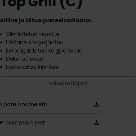
Top Grill (C)
Stiilne ja tõhus paneelradiaator.
Viimistletud teostus
Ühtlane soojusjaotus
Eelpaigaldatud külgpaneelid
Dekoratiivrest
Lastekaitse kinnitus
Edasimüüjad
Toote andmeleht
Prescription text