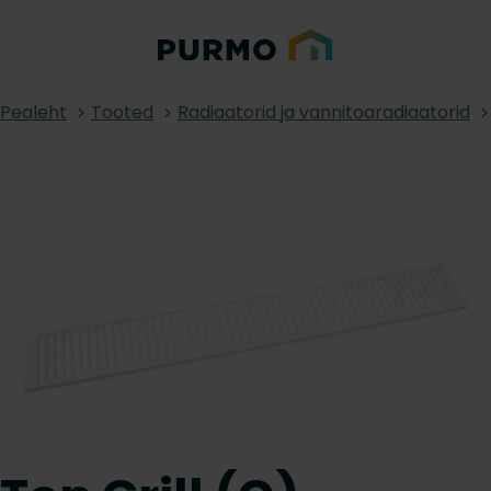
Pealeht
Tooted
Radiaatorid ja vannitoaradiaatorid