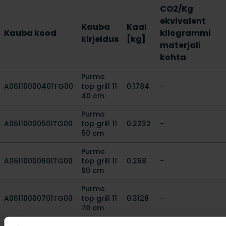
CO2/Kg
ekvivalent
Kauba
Kaal
Kauba kood
kilogrammi
kirjeldus
[kg]
materjali
kohta
Purmo
A06110000401TG00
top grill 11
0.1784
-
40 cm
Purmo
A06110000501TG00
top grill 11
0.2232
-
50 cm
Purmo
A06110000601TG00
top grill 11
0.268
-
60 cm
Purmo
A06110000701TG00
top grill 11
0.3128
-
70 cm
Purmo