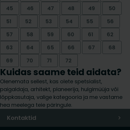
45
46
47
48
49
50
51
52
53
54
55
56
57
58
59
60
61
62
63
64
65
66
67
68
69
70
71
72
Kuidas saame teid aidata?
Olenemata sellest, kas olete spetsialist,
paigaldaja, arhitekt, planeerija, hulgimüüja või
lõppkasutaja, valige kategooria ja me vastame
hea meelega teie päringule.
Kontaktid