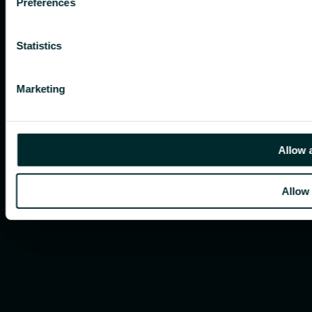
Preferences
Statistics
Marketing
Allow a
Allow 