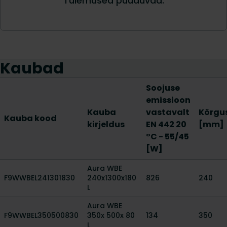
Kaubad
Soojuse
emissioon
Kauba
vastavalt
Kõrgu
Kauba kood
kirjeldus
EN 442 20
[mm]
°C - 55/45
[W]
Aura WBE
F9WWBEL241301830
240x1300x180
826
240
L
Aura WBE
F9WWBEL350500830
350x 500x 80
134
350
L