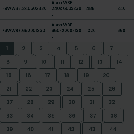
Aura WBE
F9WWBEL240602330
240x 600x230
488
240
L
Aura WBE
F9WWBEL652001330
650x2000x130
1320
650
L
1
2
3
4
5
6
7
8
9
10
11
12
13
14
15
16
17
18
19
20
21
22
23
24
25
26
27
28
29
30
31
32
33
34
35
36
37
38
39
40
41
42
43
44