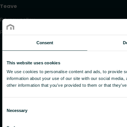
Teave
Privacy policy
Purchase terms and conditions
Consent
De
This website uses cookies
We use cookies to personalise content and ads, to provide so
information about your use of our site with our social media,
other information that you’ve provided to them or that they’ve
Consent
Necessary
Selection