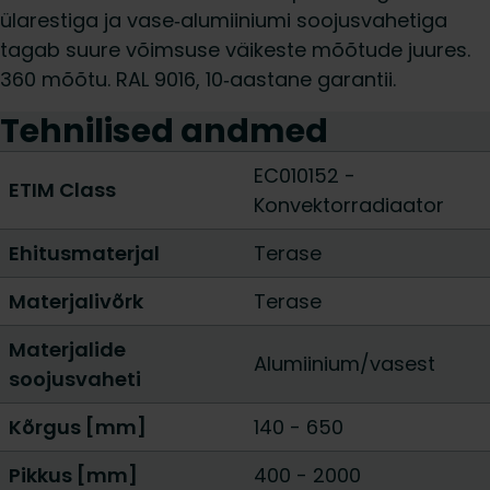
ülarestiga ja vase‑alumiiniumi soojusvahetiga
tagab suure võimsuse väikeste mõõtude juures.
360 mõõtu. RAL 9016, 10‑aastane garantii.
Tehnilised andmed
EC010152 -
ETIM Class
Konvektorradiaator
Ehitusmaterjal
Terase
Materjalivõrk
Terase
Materjalide
Alumiinium/vasest
soojusvaheti
Kõrgus [mm]
140
-
650
Pikkus [mm]
400
-
2000