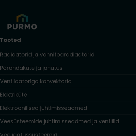
Tooted
Radiaatorid ja vannitoaradiaatorid
Põrandaküte ja jahutus
Ventilaatoriga konvektorid
Elektriküte
Elektroonilised juhtimisseadmed
Veesüsteemide juhtimisseadmed ja ventiilid
Vee jaotussüsteemid