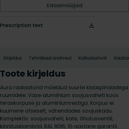
Edasimüüjad
Prescription text
Kirjeldus
Tehnilised andmed
Kalkulaatorit
Kauba
Toote kirjeldus
Aura radiaatorid mõeldud suurte klaaspindadega
ruumidele. Vase‑alumiinium soojusvaheti koos
teraskorpuse ja alumiiniumrestiga. Korpus ei
kuumene otseselt, vähendades soojuskadu.
Komplektis: soojusvaheti, kate, õhutusventiil,
kinnitusklambrid. RAL 9016, 10‑aastane garantii.