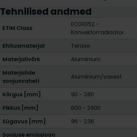
Tehnilised andmed
EC010152 -
ETIM Class
Konvektorradiaator
Ehitusmaterjal
Terase
Materjalivõrk
Alumiinium
Materjalide
Alumiinium/vasest
soojusvaheti
Kõrgus [mm]
90
-
280
Pikkus [mm]
600
-
2900
Sügavus [mm]
96
-
236
Soojuse emissioon