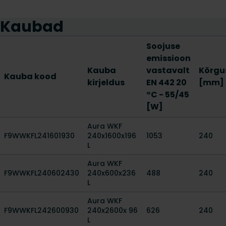
Kaubad
Soojuse
emissioon
Kauba
vastavalt
Kõrgu
Kauba kood
kirjeldus
EN 442 20
[mm]
°C - 55/45
[W]
Aura WKF
F9WWKFL241601930
240x1600x196
1053
240
L
Aura WKF
F9WWKFL240602430
240x600x236
488
240
L
Aura WKF
F9WWKFL242600930
240x2600x 96
626
240
L