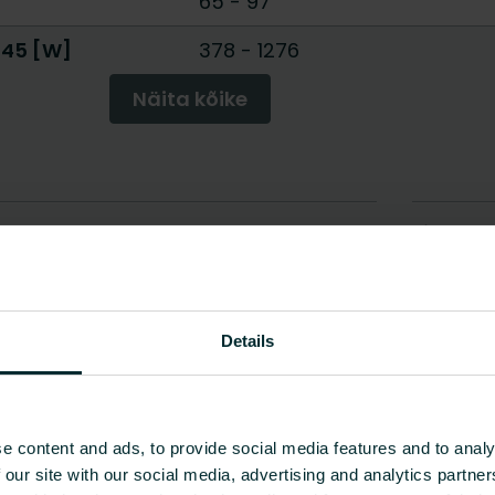
65
-
97
/45 [W]
378
-
1276
Näita kõike
Details
e content and ads, to provide social media features and to analy
 our site with our social media, advertising and analytics partn