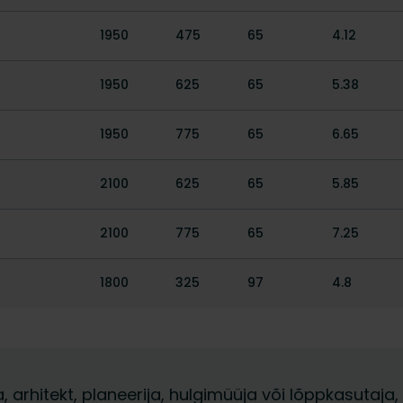
1950
475
65
4.12
1950
625
65
5.38
1950
775
65
6.65
2100
625
65
5.85
2100
775
65
7.25
1800
325
97
4.8
ja, arhitekt, planeerija, hulgimüüja või lõppkasuta