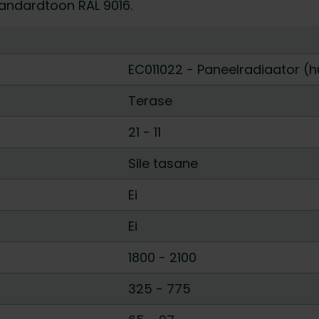
tandardtoon RAL 9016.
EC011022 - Paneelradiaator (h
Terase
21
-
11
Sile tasane
Ei
Ei
1800
-
2100
325
-
775