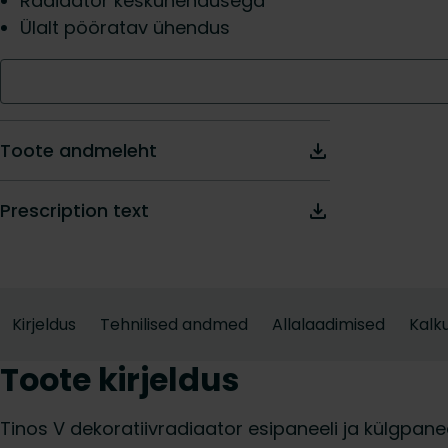
Radiaator keskühendusega
Ülalt pööratav ühendus
Toote andmeleht
Prescription text
Kirjeldus
Tehnilised andmed
Allalaadimised
Kalku
Toote kirjeldus
Tinos V dekoratiivradiaator esipaneeli ja külgpan