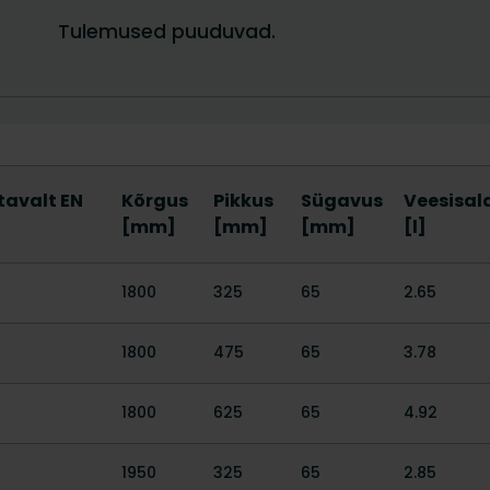
tavalt EN
Kõrgus
Pikkus
Sügavus
Veesisal
[mm]
[mm]
[mm]
[l]
1800
325
65
2.65
1800
475
65
3.78
1800
625
65
4.92
1950
325
65
2.85