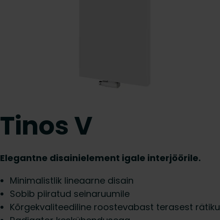
Tinos V
Elegantne disainielement igale interjöörile.
Minimalistlik lineaarne disain
Sobib piiratud seinaruumile
Kõrgekvaliteediline roostevabast terasest rätik