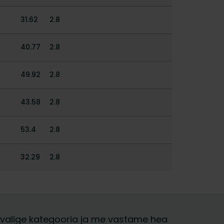
31.62
2.8
40.77
2.8
49.92
2.8
43.58
2.8
53.4
2.8
32.29
2.8
ja, valige kategooria ja me vastame hea