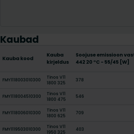
Kaubad
Kauba
Soojuse emissioon vas
Kauba kood
kirjeldus
442 20 °C - 55/45 [W]
Tinos V11
FMY1118003010300
378
1800 325
Tinos V11
FMY1118004510300
546
1800 475
Tinos V11
FMY1118006010300
709
1800 625
Tinos V11
FMY1119503010300
403
1950 325