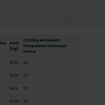
CO2/Kg ekvivalent
dus
Kaal
kilogrammi materjali
[kg]
kohta
20.96
2.8
29.56
2.8
38.15
2.8
22.46
2.8