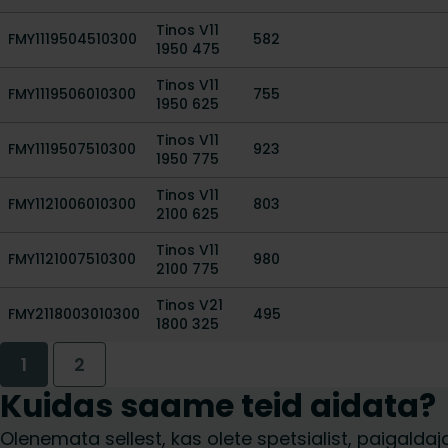
Tinos V11
FMY1119504510300
582
1950 475
Tinos V11
FMY1119506010300
755
1950 625
Tinos V11
FMY1119507510300
923
1950 775
Tinos V11
FMY1121006010300
803
2100 625
Tinos V11
FMY1121007510300
980
2100 775
Tinos V21
FMY2118003010300
495
1800 325
1
2
Kuidas saame teid aidata?
Olenemata sellest, kas olete spetsialist, paigalda