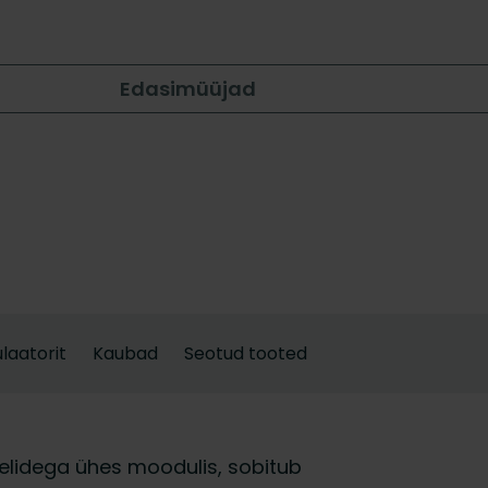
Edasimüüjad
laatorit
Kaubad
Seotud tooted
eelidega ühes moodulis, sobitub