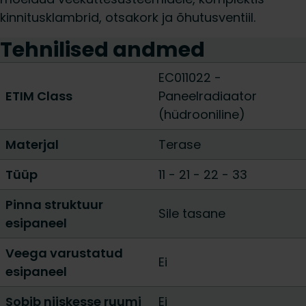
kinnitusklambrid, otsakork ja õhutusventiil.
Tehnilised andmed
EC011022 -
ETIM Class
Paneelradiaator
(hüdrooniline)
Materjal
Terase
Tüüp
11
-
21
-
22
-
33
Pinna struktuur
Sile tasane
esipaneel
Veega varustatud
Ei
esipaneel
Sobib niiskesse ruumi
Ei