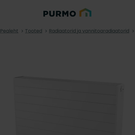
Pealeht
Tooted
Radiaatorid ja vannitoaradiaatorid