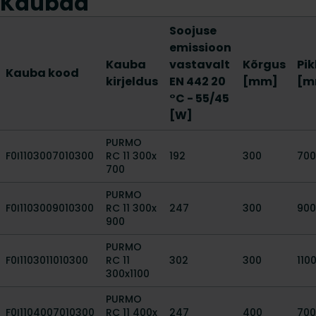
Kaubad
Soojuse
emissioon
Kauba
vastavalt
Kõrgus
Pi
Kauba kood
kirjeldus
EN 442 20
[mm]
[m
°C - 55/45
[W]
PURMO
F0I1103007010300
RC 11 300x
192
300
700
700
PURMO
F0I1103009010300
RC 11 300x
247
300
900
900
PURMO
F0I1103011010300
RC 11
302
300
110
300x1100
PURMO
F0I1104007010300
RC 11 400x
247
400
700