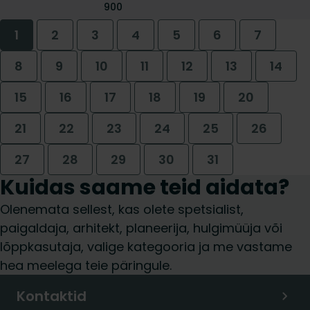
900
1
2
3
4
5
6
7
8
9
10
11
12
13
14
15
16
17
18
19
20
21
22
23
24
25
26
27
28
29
30
31
Kuidas saame teid aidata?
Olenemata sellest, kas olete spetsialist,
paigaldaja, arhitekt, planeerija, hulgimüüja või
lõppkasutaja, valige kategooria ja me vastame
hea meelega teie päringule.
Kontaktid