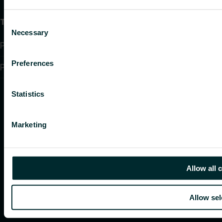
Teave
Consent
Necessary
Selection
Privacy policy
Preferences
Purchase terms and conditions
Statistics
Marketing
Allow all 
Allow sel