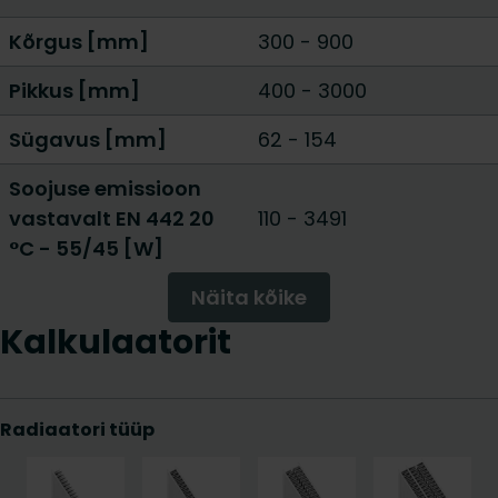
Kõrgus [mm]
300
-
900
Pikkus [mm]
400
-
3000
Sügavus [mm]
62
-
154
Soojuse emissioon
vastavalt EN 442 20
110
-
3491
°C - 55/45 [W]
Näita kõike
Kalkulaatorit