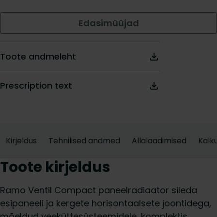
Edasimüüjad
Toote andmeleht
Prescription text
Kirjeldus
Tehnilised andmed
Allalaadimised
Kalku
Toote kirjeldus
Ramo Ventil Compact paneelradiaator sileda
esipaneeli ja kergete horisontaalsete joontidega,
mõeldud veeküttesüsteemidele, komplektis