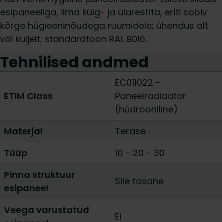
esipaneeliga, ilma külg- ja ülarestita, eriti sobiv
kõrge hügieeninõudega ruumidele; ühendus alt
või küljelt; standardtoon RAL 9016.
Tehnilised andmed
EC011022 -
ETIM Class
Paneelradiaator
(hüdrooniline)
Materjal
Terase
Tüüp
10
-
20
-
30
Pinna struktuur
Sile tasane
esipaneel
Veega varustatud
Ei