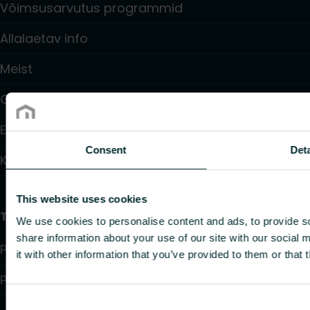
Võimsusarvutus programmid
Allalaetav info
Meist
Garantiitingimused
Edasimüüjad
Consent
Deta
Kontaktid
This website uses cookies
Teave
We use cookies to personalise content and ads, to provide so
share information about your use of our site with our social
Privacy policy
it with other information that you’ve provided to them or that 
Purchase terms and conditions
Consent