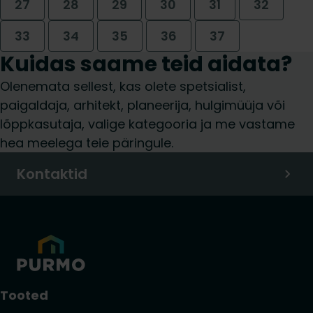
27
28
29
30
31
32
33
34
35
36
37
Kuidas saame teid aidata?
Olenemata sellest, kas olete spetsialist,
paigaldaja, arhitekt, planeerija, hulgimüüja või
lõppkasutaja, valige kategooria ja me vastame
hea meelega teie päringule.
Kontaktid
Tooted