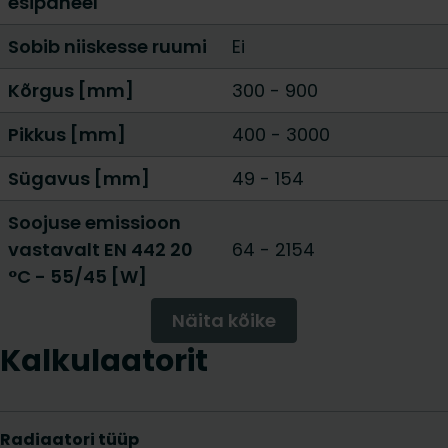
esipaneel
Sobib niiskesse ruumi
Ei
Kõrgus [mm]
300
-
900
Pikkus [mm]
400
-
3000
Sügavus [mm]
49
-
154
Soojuse emissioon
vastavalt EN 442 20
64
-
2154
°C - 55/45 [W]
Näita kõike
Kalkulaatorit