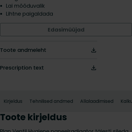
Lai mõõduvalik
Lihtne paigaldada
Edasimüüjad
Toote andmeleht
Prescription text
Kirjeldus
Tehnilised andmed
Allalaadimised
Kalku
Toote kirjeldus
Plan Ventil Hygiene paneelradiaator täiesti sileda