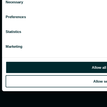
Necessary
Selection
Preferences
Statistics
Marketing
Allow all
Allow se