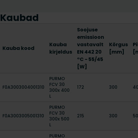
Kaubad
Soojuse
emissioon
Kauba
vastavalt
Kõrgus
P
Kauba kood
kirjeldus
EN 442 20
[mm]
[
°C - 55/45
[W]
PURMO
FCV 30
F0A3003004001310
172
300
4
300x 400
L
PURMO
FCV 30
F0A3003005001310
215
300
5
300x 500
L
PURMO