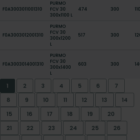
PURMO
F0A3003011001310
FCV 30
474
300
11
300x1100 L
PURMO
FCV 30
F0A3003012001310
517
300
12
300x1200
L
PURMO
FCV 30
F0A3003014001310
603
300
14
300x1400
L
1
2
3
4
5
6
7
8
9
10
11
12
13
14
15
16
17
18
19
20
21
22
23
24
25
26