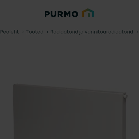
Pealeht
Tooted
Radiaatorid ja vannitoaradiaatorid