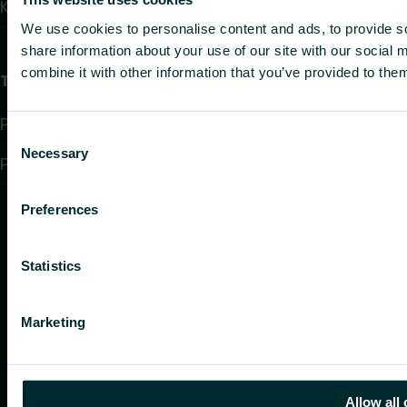
Kontaktid
We use cookies to personalise content and ads, to provide so
share information about your use of our site with our social
combine it with other information that you’ve provided to them
Teave
Privacy policy
Consent
Necessary
Selection
Purchase terms and conditions
Preferences
Statistics
Marketing
Allow all