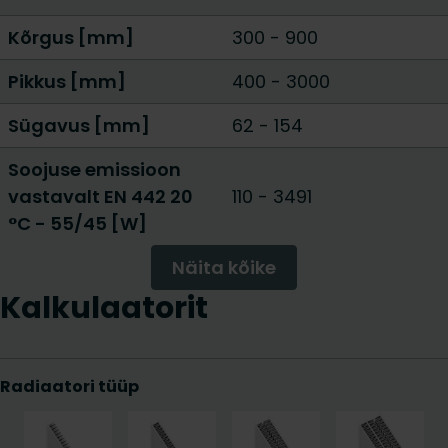
Kõrgus [mm]
300
-
900
Pikkus [mm]
400
-
3000
Sügavus [mm]
62
-
154
Soojuse emissioon
vastavalt EN 442 20
110
-
3491
°C - 55/45 [W]
Näita kõike
Kalkulaatorit