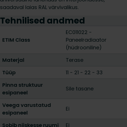
saadaval laias RAL värvivalikus.
Tehnilised andmed
EC011022 -
ETIM Class
Paneelradiaator
(hüdrooniline)
Materjal
Terase
Tüüp
11
-
21
-
22
-
33
Pinna struktuur
Sile tasane
esipaneel
Veega varustatud
Ei
esipaneel
Sobib niiskesse ruumi
Ei