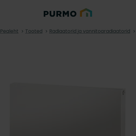
Pealeht
Tooted
Radiaatorid ja vannitoaradiaatorid