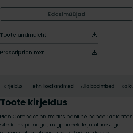
Edasimüüjad
Toote andmeleht
Prescription text
Kirjeldus
Tehnilised andmed
Allalaadimised
Kalku
Toote kirjeldus
Plan Compact on traditsiooniline paneelradiaator
sileda esipinnaga, külgpaneelide ja ülarestiga;
universaalne lahendus eri interjööridesse,