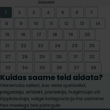
300x1400
1
2
3
4
5
6
7
8
9
10
11
12
13
14
15
16
17
18
19
20
21
22
23
24
25
26
27
28
29
30
31
32
33
34
35
36
37
38
Kuidas saame teid aidata?
Olenemata sellest, kas olete spetsialist,
paigaldaja, arhitekt, planeerija, hulgimüüja või
lõppkasutaja, valige kategooria ja me vastame
hea meelega teie päringule.