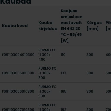
Kaubad
Soojuse
emissioon
Kauba
vastavalt
Kõrgus
Pi
Kauba kood
kirjeldus
EN 442 20
[mm]
[
°C - 55/45
[W]
PURMO FC
F091103004010300
11 300x
110
300
40
400
PURMO FC
F091103005010300
11 300x
137
300
50
500
PURMO FC
F091103006010300
11 300x
165
300
60
600
PURMO FC
F091103007010300
11 300x
192
300
70