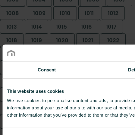
1008
1009
1010
1011
1012
1013
1014
1015
1016
1017
1018
1019
1020
1021
1022
1023
1024
1025
1026
1027
1028
1029
1030
1031
1032
Consent
Det
1033
1034
1035
1036
1037
This website uses cookies
1038
1039
1040
1041
1042
We use cookies to personalise content and ads, to provide so
1043
1044
1045
1046
1047
information about your use of our site with our social media,
other information that you’ve provided to them or that they’ve
1048
1049
1050
1051
1052