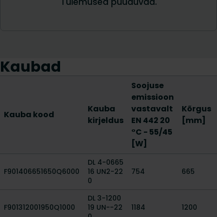
Kaubad
Soojuse
emissioon
Kauba
vastavalt
Kõrgus
Kauba kood
kirjeldus
EN 442 20
[mm]
°C - 55/45
[W]
DL 4-0665
F901406651650Q6000
16 UN2-22
754
665
0
DL 3-1200
F901312001950Q1000
19 UN--22
1184
1200
0