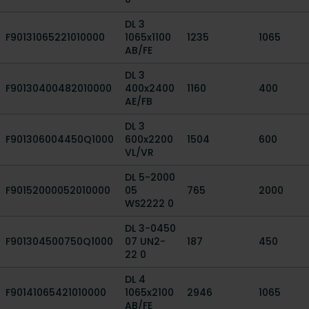
DL 3
F90131065221010000
1065x1100
1235
1065
AB/FE
DL 3
F90130400482010000
400x2400
1160
400
AE/FB
DL 3
F901306004450Q1000
600x2200
1504
600
VL/VR
DL 5-2000
F90152000052010000
05
765
2000
WS2222 0
DL 3-0450
F901304500750Q1000
07 UN2-
187
450
22 0
DL 4
F90141065421010000
1065x2100
2946
1065
AB/FE