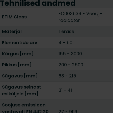
Tehnilised andmed
EC003539 - Veerg-
ETIM Class
radiaator
Materjal
Terase
Elementide arv
4
-
50
Kõrgus [mm]
155
-
3000
Pikkus [mm]
200
-
2500
Sügavus [mm]
63
-
215
Sügavus seinast
31 - 41
esiküljele [mm]
Soojuse emissioon
vastavalt EN 442 20
27
-
9116