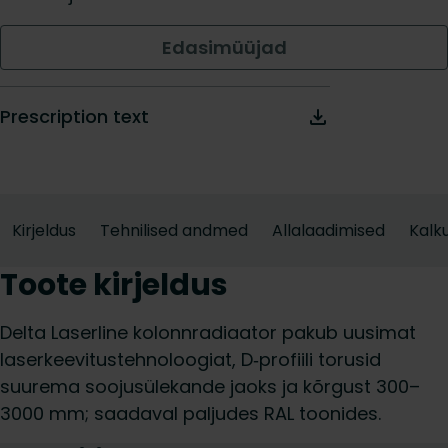
Edasimüüjad
Prescription text
Kirjeldus
Tehnilised andmed
Allalaadimised
Kalku
Toote kirjeldus
Delta Laserline kolonnradiaator pakub uusimat
laserkeevitustehnoloogiat, D‑profiili torusid
suurema soojusülekande jaoks ja kõrgust 300–
3000 mm; saadaval paljudes RAL toonides.