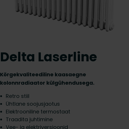
Delta Laserline
Kõrgekvaliteediline kaasaegne
kolonnradiaator külgühendusega.
Retro stiil
Ühtlane soojusjaotus
Elektrooniline termostaat
Traadita juhtimine
Vee- ja elektriversioonid