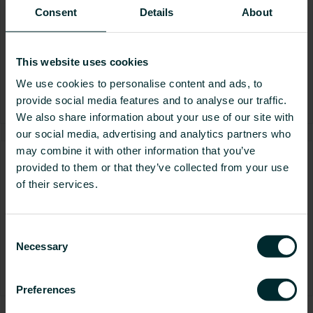
Consent
Details
About
Radiatorer har en lang levetid. Faktisk er radiatorer så
holdbare, at vi endda er begyndt at male dem, udskifte
deres termostater og fittings og dække dem med
træpaneler, så de passer til resten af vores indretning.
This website uses cookies
23 sep. 2024
We use cookies to personalise content and ads, to
Radiatorer
Renovering
provide social media features and to analyse our traffic.
We also share information about your use of our site with
our social media, advertising and analytics partners who
may combine it with other information that you’ve
Bæredygtige indkøb: en vigtig del af vores rejse
provided to them or that they’ve collected from your use
mod en bedre fremtid
of their services.
Når vi træffer de rigtige valg i dag og overvejer de
langsigtede virkninger af vores handlinger, har vi nøglen
til at skabe en bedre dag i morgen.
Consent
Necessary
Selection
10 jul. 2024
Bæredygtighed
Nyheder
Preferences