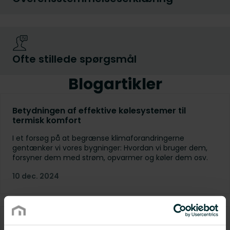
Ofte stillede spørgsmål
Blogartikler
Betydningen af effektive kølesystemer til
termisk komfort
I et forsøg på at begrænse klimaforandringerne
gentænker vi vores bygninger: Hvordan vi bruger dem,
forsyner dem med strøm, opvarmer og køler dem osv.
10 dec. 2024
Udskiftning af gamle radiatorer