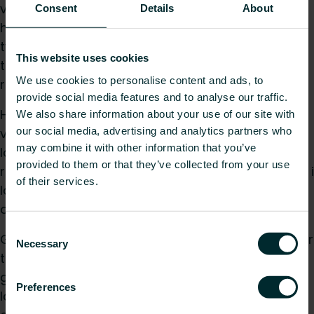
vandbaseret varmesystem er radiatorerne ofte
Consent
Details
About
helt uberørte. Men for en professionel er det
tydeligt, at rørene eller dele af rørene og
This website uses cookies
termostathovedet skal udskiftes. Men den gamle
We use cookies to personalise content and ads, to
radiator bibeholdes.
provide social media features and to analyse our traffic.
Hvis oliefyret udskiftes med en geotermisk
We also share information about your use of our site with
our social media, advertising and analytics partners who
varmepumpe eller et andet
may combine it with other information that you’ve
lavtemperatursystem, er det ekstremt vigtigt, at
provided to them or that they’ve collected from your use
radiatorerne også kontrolleres. Det skyldes, at de i
of their services.
langt de fleste tilfælde skal tilpasses for at sikre
optimal ydeevne.
Consent
Gamle radiatorer fungerer ikke optimalt, når de er
Necessary
Selection
tilsluttet lavtemperatursystemer. Til gengæld
giver radiatorer i passende størrelser i
Preferences
lavtemperatursystemer energibesparelser og