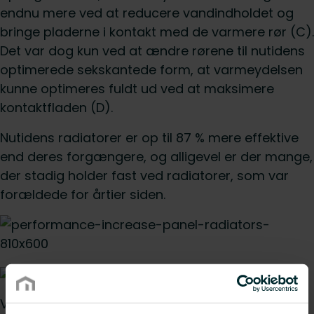
endnu mere ved at reducere vandindholdet og
bringe pladerne i kontakt med de varmere rør (C).
Det var dog kun ved at ændre rørene til nutidens
optimerede sekskantede form, at varmeydelsen
kunne optimeres fuldt ud ved at maksimere
kontaktfladen (D).
Nutidens radiatorer er op til 87 % mere effektive
end deres forgængere, og alligevel er der mange,
der stadig holder fast ved radiatorer, som var
forældede for årtier siden.
Ved renovering af en privat bolig med et