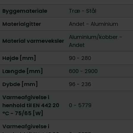
Byggemateriale
Træ
-
Stål
Materialgitter
Andet
-
Aluminium
Aluminium/kobber
-
Material varmeveksler
Andet
Højde [mm]
90
-
280
Længde [mm]
600
-
2900
Dybde [mm]
96
-
236
Varmeafgivelse i
henhold til EN 442 20
0
-
5779
°C - 75/65 [W]
Varmeafgivelse i