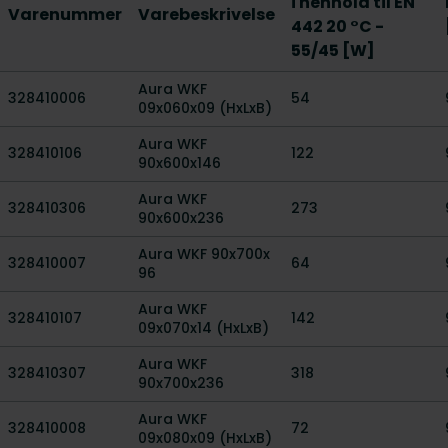
i henhold til EN
Varenummer
Varebeskrivelse
442 20 °C -
55/45 [W]
Aura WKF
328410006
54
09x060x09 (HxLxB)
Aura WKF
328410106
122
90x600x146
Aura WKF
328410306
273
90x600x236
Aura WKF 90x700x
328410007
64
96
Aura WKF
328410107
142
09x070x14 (HxLxB)
Aura WKF
328410307
318
90x700x236
Aura WKF
328410008
72
09x080x09 (HxLxB)