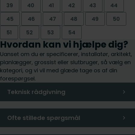
39
40
41
42
43
44
45
46
47
48
49
50
51
52
53
54
Hvordan kan vi hjælpe dig?
Uanset om du er specificerer, installatør, arkitekt,
planlægger, grossist eller slutbruger, så vælg en
kategori, og vi vil med glæde tage os af din
forespørgsel.
Teknisk rådgivning
Ofte stillede spørgsmål