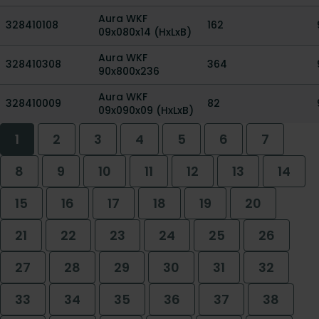
Aura WKF
328410108
162
09x080x14 (HxLxB)
Aura WKF
328410308
364
90x800x236
Aura WKF
328410009
82
09x090x09 (HxLxB)
1
2
3
4
5
6
7
8
9
10
11
12
13
14
15
16
17
18
19
20
21
22
23
24
25
26
27
28
29
30
31
32
33
34
35
36
37
38