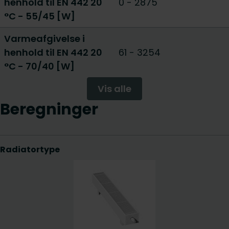
henhold til EN 442 20
0
-
2875
°C - 55/45 [W]
Varmeafgivelse i
henhold til EN 442 20
61
-
3254
°C - 70/40 [W]
Vis alle
Beregninger