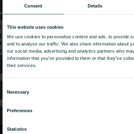
1
2
3
Consent
Details
Hvordan kan vi hjælpe dig?
Uanset om du er specificerer, installatør, arkitekt,
This website uses cookies
planlægger, grossist eller slutbruger, så vælg en
We use cookies to personalise content and ads, to provide s
kategori, og vi vil med glæde tage os af din
and to analyse our traffic. We also share information about yo
forespørgsel.
our social media, advertising and analytics partners who may
information that you’ve provided to them or that they’ve coll
Teknisk rådgivning
their services.
Consent
Ofte stillede spørgsmål
Necessary
Selection
Preferences
Kundeservice
Statistics