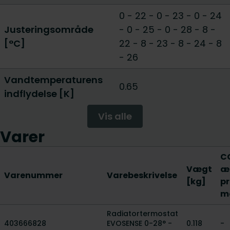
0 - 22
-
0 - 23
-
0 - 24
Justeringsområde
-
0 - 25
-
0 - 28
-
8 -
[°C]
22
-
8 - 23
-
8 - 24
-
8
- 26
Vandtemperaturens
0.65
indflydelse [K]
Vis alle
Varer
C
Vægt
æ
Varenummer
Varebeskrivelse
[kg]
pr
m
Radiatortermostat
403666828
EVOSENSE 0-28° -
0.118
-