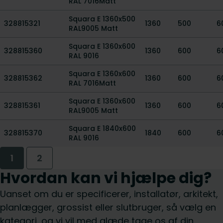
RAL 7016Matt
Squara E 1360x500
328815321
1360
500
6
RAL9005 Matt
Squara E 1360x600
328815360
1360
600
6
RAL 9016
Squara E 1360x600
328815362
1360
600
6
RAL 7016Matt
Squara E 1360x600
328815361
1360
600
6
RAL9005 Matt
Squara E 1840x600
328815370
1840
600
6
RAL 9016
1
2
Hvordan kan vi hjælpe dig?
Uanset om du er specificerer, installatør, arkitekt,
planlægger, grossist eller slutbruger, så vælg en
kategori, og vi vil med glæde tage os af din