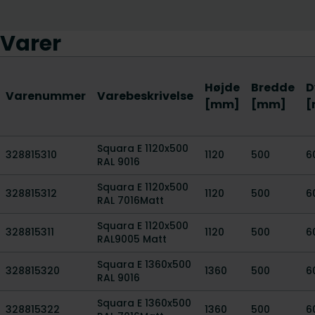
Varer
Højde
Bredde
D
Varenummer
Varebeskrivelse
[mm]
[mm]
[
Squara E 1120x500
328815310
1120
500
6
RAL 9016
Squara E 1120x500
328815312
1120
500
6
RAL 7016Matt
Squara E 1120x500
328815311
1120
500
6
RAL9005 Matt
Squara E 1360x500
328815320
1360
500
6
RAL 9016
Squara E 1360x500
328815322
1360
500
6