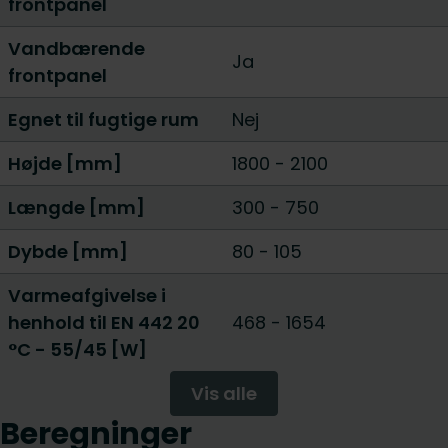
frontpanel
Vandbærende
Ja
frontpanel
Egnet til fugtige rum
Nej
Højde [mm]
1800
-
2100
Længde [mm]
300
-
750
Dybde [mm]
80
-
105
Varmeafgivelse i
henhold til EN 442 20
468
-
1654
°C - 55/45 [W]
Vis alle
Beregninger