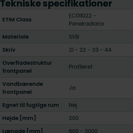
Tekniske specifikationer
EC011022 -
ETIM Class
Panelradiator
Materiale
Stål
Skriv
21
-
22
-
33
-
44
Overfladestruktur
Profileret
frontpanel
Vandbærende
Ja
frontpanel
Egnet til fugtige rum
Nej
Højde [mm]
200
Længde [mm]
600
-
3000