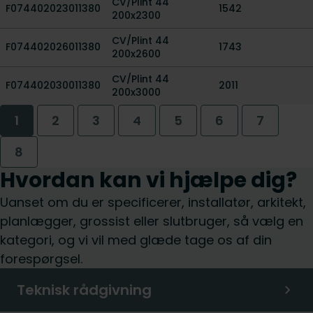
CV/Plint 44
F074402023011380
1542
200x2300
CV/Plint 44
F074402026011380
1743
200x2600
CV/Plint 44
F074402030011380
2011
200x3000
1
2
3
4
5
6
7
8
Hvordan kan vi hjælpe dig?
Uanset om du er specificerer, installatør, arkitekt,
planlægger, grossist eller slutbruger, så vælg en
kategori, og vi vil med glæde tage os af din
forespørgsel.
Teknisk rådgivning