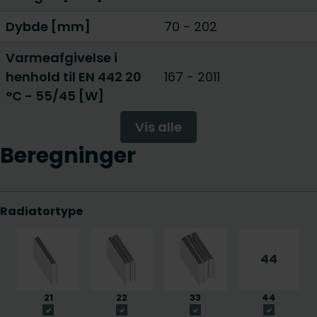
Dybde [mm]
70
-
202
Varmeafgivelse i
henhold til EN 442 20
167
-
2011
°C - 55/45 [W]
Vis alle
Beregninger