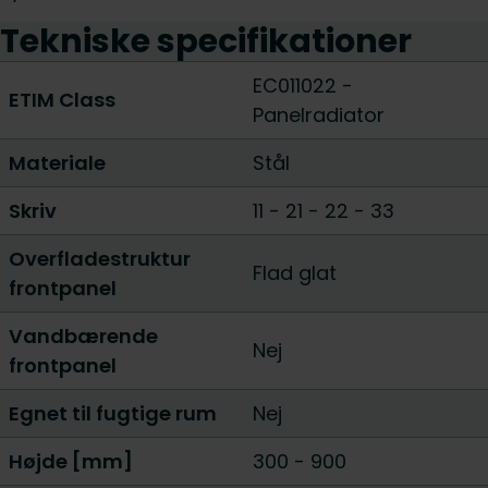
Tekniske specifikationer
EC011022 -
ETIM Class
Panelradiator
Materiale
Stål
Skriv
11
-
21
-
22
-
33
Overfladestruktur
Flad glat
frontpanel
Vandbærende
Nej
frontpanel
Egnet til fugtige rum
Nej
Højde [mm]
300
-
900