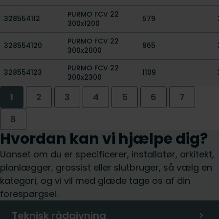
PURMO FCV 22
328554112
579
300x1200
PURMO FCV 22
328554120
965
300x2000
PURMO FCV 22
328554123
1109
300x2300
1
2
3
4
5
6
7
8
Hvordan kan vi hjælpe dig?
Uanset om du er specificerer, installatør, arkitekt,
planlægger, grossist eller slutbruger, så vælg en
kategori, og vi vil med glæde tage os af din
forespørgsel.
Teknisk rådgivning