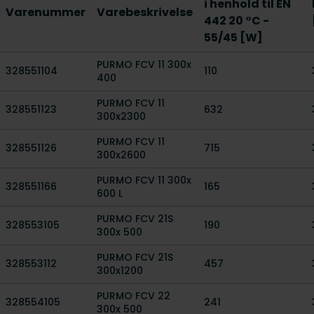
i henhold til EN
Varenummer
Varebeskrivelse
442 20 °C -
55/45 [W]
PURMO FCV 11 300x
328551104
110
400
PURMO FCV 11
328551123
632
300x2300
PURMO FCV 11
328551126
715
300x2600
PURMO FCV 11 300x
328551166
165
600 L
PURMO FCV 21S
328553105
190
300x 500
PURMO FCV 21S
328553112
457
300x1200
PURMO FCV 22
328554105
241
300x 500