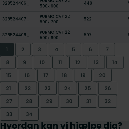
PURMO CVF 22
328524406_
448
500x 600
PURMO CVF 22
328524407_
522
500x 700
PURMO CVF 22
328524408_
597
500x 800
1
2
3
4
5
6
7
8
9
10
11
12
13
14
15
16
17
18
19
20
21
22
23
24
25
26
27
28
29
30
31
32
33
34
Hvordan kan vi hjælpe dig?