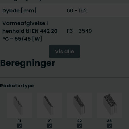
Dybde [mm]
60
-
152
Varmeafgivelse i
henhold til EN 442 20
113
-
3549
°C - 55/45 [W]
Vis alle
Beregninger