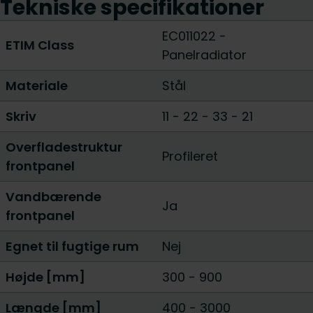
Tekniske specifikationer
EC011022 -
ETIM Class
Panelradiator
Materiale
Stål
Skriv
11
-
22
-
33
-
21
Overfladestruktur
Profileret
frontpanel
Vandbærende
Ja
frontpanel
Egnet til fugtige rum
Nej
Højde [mm]
300
-
900
Længde [mm]
400
-
3000