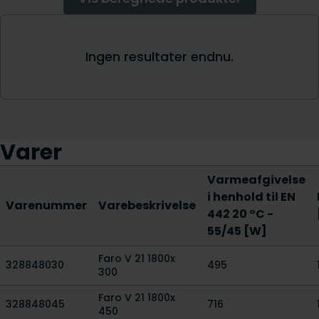
Varer
Varmeafgivelse
i henhold til EN
Varenummer
Varebeskrivelse
442 20 °C -
55/45 [W]
Faro V 21 1800x
328848030
495
300
Faro V 21 1800x
328848045
716
450