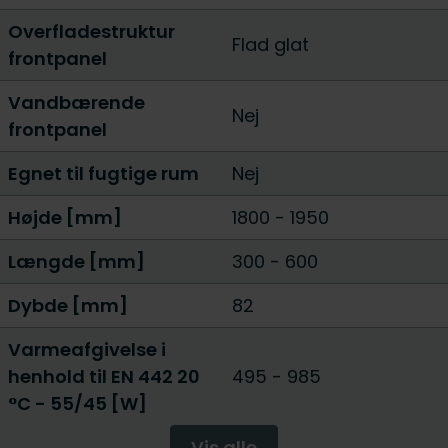
Overfladestruktur
Flad glat
frontpanel
Vandbærende
Nej
frontpanel
Egnet til fugtige rum
Nej
Højde [mm]
1800
-
1950
Længde [mm]
300
-
600
Dybde [mm]
82
Varmeafgivelse i
henhold til EN 442 20
495
-
985
°C - 55/45 [W]
Vis alle