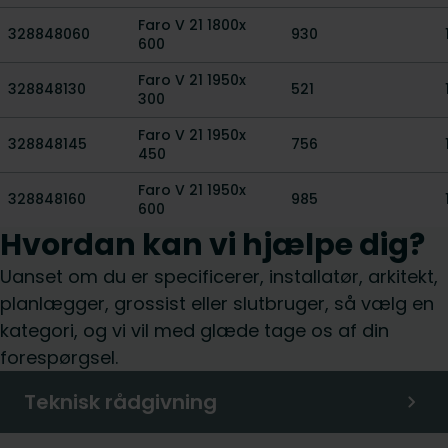
Faro V 21 1800x
328848060
930
600
Faro V 21 1950x
328848130
521
300
Faro V 21 1950x
328848145
756
450
Faro V 21 1950x
328848160
985
600
Hvordan kan vi hjælpe dig?
Uanset om du er specificerer, installatør, arkitekt,
planlægger, grossist eller slutbruger, så vælg en
kategori, og vi vil med glæde tage os af din
forespørgsel.
Teknisk rådgivning