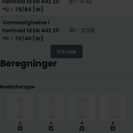
henhold til EN 442 20
51
-
4712
°C - 75/65 [W]
Varmeafgivelse i
henhold til EN 442 20
30
-
2729
°C - 70/40 [W]
Vis alle
Beregninger