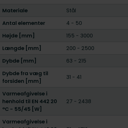
Materiale
Stål
Antal elementer
4
-
50
Højde [mm]
155
-
3000
Længde [mm]
200
-
2500
Dybde [mm]
63
-
215
Dybde fra væg til
31 - 41
forsiden [mm]
Varmeafgivelse i
henhold til EN 442 20
27
-
2438
°C - 55/45 [W]
Varmeafgivelse i