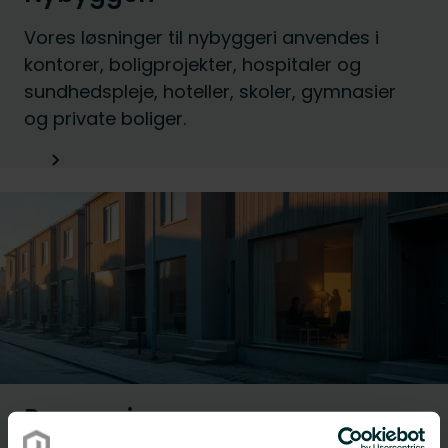
Vores løsninger til nybyggeri anvendes i
kontorer, boligprojekter, hospitaler og
sundhedspleje, hoteller, skoler, gymnasier
og private boliger.
Renovering