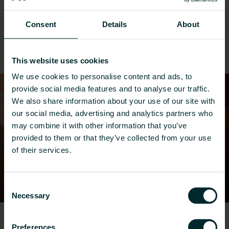
Vores løsninger til renovering anvendes i
kontorer, boligprojekter, hospitaler og
Consent
Details
About
sundhedspleje, hoteller, skoler, gymnasier
og private boliger.
This website uses cookies
We use cookies to personalise content and ads, to
provide social media features and to analyse our traffic.
We also share information about your use of our site with
our social media, advertising and analytics partners who
may combine it with other information that you’ve
provided to them or that they’ve collected from your use
of their services.
Consent
Necessary
Selection
Preferences