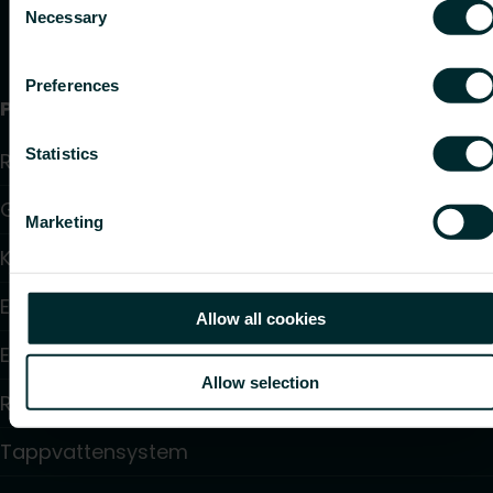
Necessary
Selection
Preferences
Produkter
Statistics
Radiatorer
Golvvärme och golvkylning
Marketing
Konvektorer och fläktkonvektorer
Elektrisk uppvärmning
Allow all cookies
Elektronisk styrning
Allow selection
Reglering
Tappvattensystem