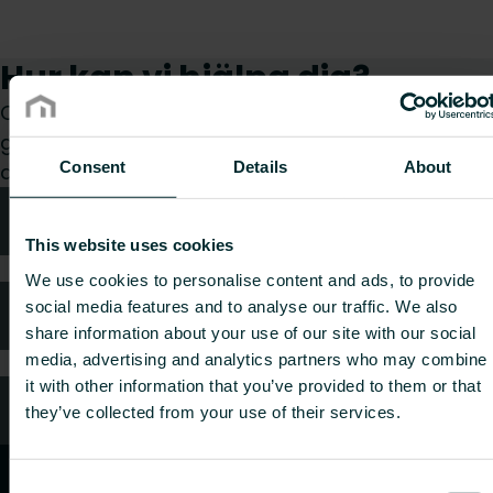
Hur kan vi hjälpa dig?
Oavsett om du är konsult, installatör, arkitekt eller
grossist, välj en kategori så tar vi gärna hand om
Consent
Details
About
din förfrågan.
Teknisk rådgivning
This website uses cookies
We use cookies to personalise content and ads, to provide
social media features and to analyse our traffic. We also
Kundtjänst
share information about your use of our site with our social
media, advertising and analytics partners who may combine
it with other information that you’ve provided to them or that
Vanliga frågor
they’ve collected from your use of their services.
Consent