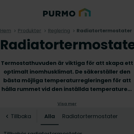
Hem
Produkter
Reglering
Radiatortermostater
Radiatortermostat
Termostathuvuden är viktiga för att skapa ett
optimalt inomhusklimat. De säkerställer den
bästa möjliga temperaturregleringen för att
hålla rummet vid den inställda temperaturen.
Hos PURMO erbjuder vi en mängd olika
Visa mer
termostathuvuden för att möta alla behov.
Det finns naturligtvis standardversionerna,
Tillbaka
Alla
Radiatortermostater
men alternativen inkluderar också
termostathuvuden för offentliga områden och
Tillbehör radiatortermostater