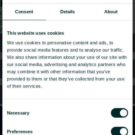
Hur kan vi hjälpa dig?
Consent
Details
About
Oavsett om du är konsult, installatör, arkitekt eller
grossist, välj en kategori så tar vi gärna hand om
din förfrågan.
This website uses cookies
Teknisk rådgivning
We use cookies to personalise content and ads, to
provide social media features and to analyse our traffic.
We also share information about your use of our site with
our social media, advertising and analytics partners who
Kundtjänst
may combine it with other information that you’ve
provided to them or that they’ve collected from your use
of their services.
Vanliga frågor
Consent
Necessary
Selection
Preferences