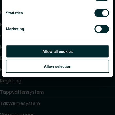
Produkter
Statistics
Radiatorer
Marketing
Golvvärme och golvkylning
Konvektorer och fläktkonvektorer
Allow all cookies
Elektrisk uppvärmning
Allow selection
Elektronisk styrning
Reglering
Tappvattensystem
Takvärmesystem
Värmepumpar