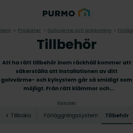
Hem
Produkter
Golvvärme och golvkylning
Förlä
Tillbehör
Att ha rätt tillbehör inom räckhåll kommer att
säkerställa att installationen av ditt
golvvärme- och kylsystem går så smidigt som
möjligt. Från rätt klämmor och
isoleringsremsor till kopplingar och mer, hittar
Visa mer
du matchande tillbehör för alla våra
golvvärme- och kylsystem här. Välj de
Tillbaka
Förläggningssystem
Tillbehör
praktiska nödvändigheterna som uppfyller
dina behov och njut av fördelarna med deras