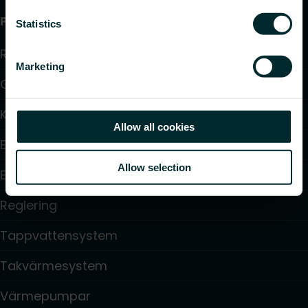
Produkter
Statistics
Radiatorer
Marketing
Golvvärme och golvkylning
Konvektorer och fläktkonvektorer
Allow all cookies
Elektrisk uppvärmning
Allow selection
Elektronisk styrning
Reglering
Tappvattensystem
Takvärmesystem
Värmepumpar