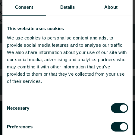
Oavsett om du är konsult, installatör, arkitekt eller
Consent
Details
About
grossist, välj en kategori så tar vi gärna hand om
din förfrågan.
This website uses cookies
Teknisk rådgivning
We use cookies to personalise content and ads, to
provide social media features and to analyse our traffic.
We also share information about your use of our site with
Kundtjänst
our social media, advertising and analytics partners who
may combine it with other information that you’ve
provided to them or that they’ve collected from your use
of their services.
Vanliga frågor
Consent
Necessary
Selection
Preferences