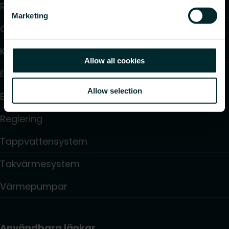
Radiatorer
Marketing
Golvvärme och golvkylning
Konvektorer och fläktkonvektorer
Allow all cookies
Elektrisk uppvärmning
Allow selection
Elektronisk styrning
Reglering
Tappvattensystem
Takvärmesystem
Värmepumpar
Användbara länkar