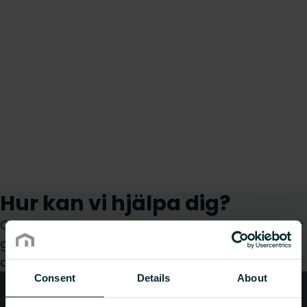
Hur kan vi hjälpa dig?
Oavsett om du är konsult, installatör, arkitekt eller
grossist, välj en kategori så tar vi gärna hand om
din förfrågan.
Consent
Details
About
Teknisk rådgivning