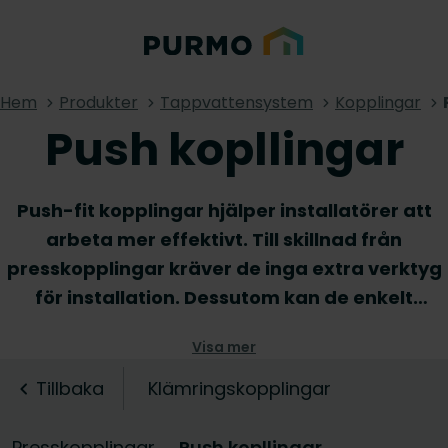
Hem
Produkter
Tappvattensystem
Kopplingar
Push kopllingar
Push-fit kopplingar hjälper installatörer att
arbeta mer effektivt. Till skillnad från
presskopplingar kräver de inga extra verktyg
för installation. Dessutom kan de enkelt
demonteras vid ett fel eller om borttagning
Visa mer
krävs. Push-fit kopplingar är en
tidsbesparande lösning i många applikationer
Tillbaka
Klämringskopplingar
och är särskilt lämpliga för arbete i trånga
utrymmen där installatören inte kan komma
Presskopplingar
Push kopllingar