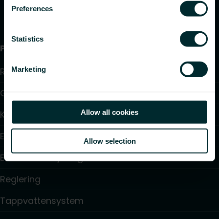
Preferences
Statistics
Produkter
Marketing
Radiatorer
Golvvärme och golvkylning
Allow all cookies
Konvektorer och fläktkonvektorer
Elektrisk uppvärmning
Allow selection
Elektronisk styrning
Reglering
Tappvattensystem