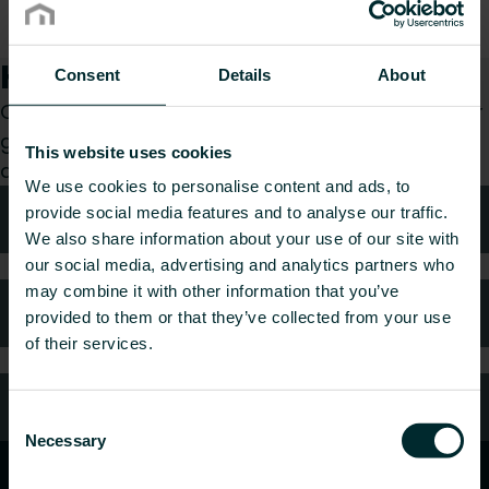
Hur kan vi hjälpa dig?
Consent
Details
About
Oavsett om du är konsult, installatör, arkitekt eller
grossist, välj en kategori så tar vi gärna hand om
This website uses cookies
din förfrågan.
We use cookies to personalise content and ads, to
provide social media features and to analyse our traffic.
Teknisk rådgivning
We also share information about your use of our site with
our social media, advertising and analytics partners who
may combine it with other information that you’ve
Kundtjänst
provided to them or that they’ve collected from your use
of their services.
Vanliga frågor
Consent
Necessary
Selection