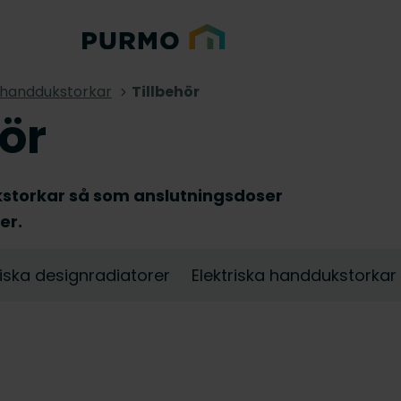
& handdukstorkar
Tillbehör
hör
dukstorkar så som anslutningsdoser
er.
riska designradiatorer
Elektriska handdukstorkar