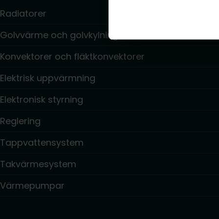
Radiatorer
Golvvärme och golvkylning
Konvektorer och fläktkonvektorer
Elektrisk uppvärmning
Elektronisk styrning
Reglering
Tappvattensystem
Takvärmesystem
Värmepumpar