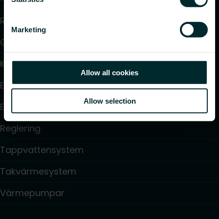
Radiatorer
Marketing
Golvvärme och golvkylning
Konvektorer och fläktkonvektorer
Allow all cookies
Elektrisk uppvärmning
Allow selection
Elektronisk styrning
Reglering
Tappvattensystem
Takvärmesystem
Värmepumpar