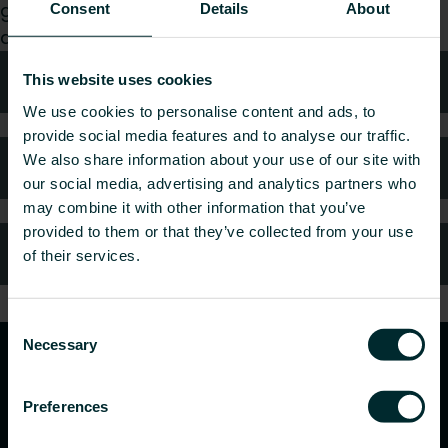
grossist, välj en kategori så tar vi gärna hand om
Consent
Details
About
din förfrågan.
Teknisk rådgivning
This website uses cookies
We use cookies to personalise content and ads, to
provide social media features and to analyse our traffic.
We also share information about your use of our site with
Kundtjänst
our social media, advertising and analytics partners who
may combine it with other information that you’ve
provided to them or that they’ve collected from your use
Vanliga frågor
of their services.
Consent
Necessary
Selection
Preferences