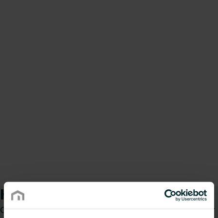
Hur kan vi hjälpa dig?
Oavsett om du är konsult, installatör, arkitekt eller