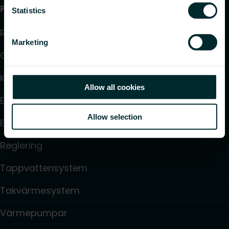
Produkter
Statistics
Radiatorer
Marketing
Golvvärme och golvkylning
Konvektorer och fläktkonvektorer
Allow all cookies
Elektrisk uppvärmning
Allow selection
Elektronisk styrning
Reglering
Tappvattensystem
Takvärmesystem
Värmepumpar