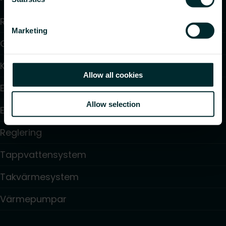
Radiatorer
Marketing
Golvvärme och golvkylning
Konvektorer och fläktkonvektorer
Allow all cookies
Elektrisk uppvärmning
Allow selection
Elektronisk styrning
Reglering
Tappvattensystem
Takvärmesystem
Värmepumpar