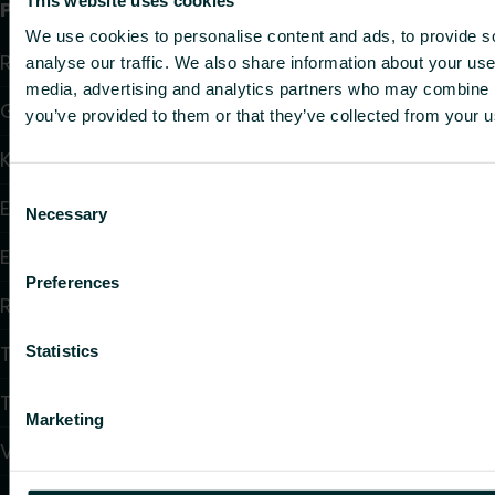
This website uses cookies
Produkter
We use cookies to personalise content and ads, to provide s
Radiatorer
analyse our traffic. We also share information about your use 
media, advertising and analytics partners who may combine it
Golvvärme och golvkylning
you’ve provided to them or that they’ve collected from your us
Konvektorer och fläktkonvektorer
Consent
Elektrisk uppvärmning
Necessary
Selection
Elektronisk styrning
Preferences
Reglering
Tappvattensystem
Statistics
Takvärmesystem
Marketing
Värmepumpar