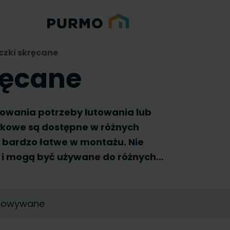
czki skręcane
ręcane
nowania potrzeby lutowania lub
skowe są dostępne w różnych
 bardzo łatwe w montażu. Nie
 i mogą być używane do różnych
ę na miejscu, używając naszych
zenia systemu(ów) wody pitnej.
asowywane