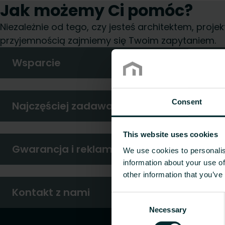
Jak możemy Ci pomóc?
Niezależnie od tego, czy jesteś architektem, pro
przyjemnością zajmiemy się Twoim zapytaniem.
Wsparcie
Consent
Najczęściej zadawane pytania
This website uses cookies
Gwarancja i reklamacje
We use cookies to personalis
information about your use of
other information that you’ve
Kontakt z nami
Consent
Necessary
Selection