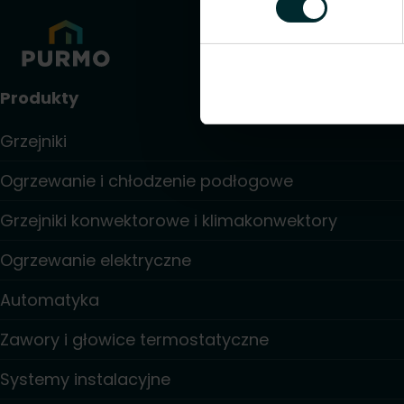
Produkty
Grzejniki
Ogrzewanie i chłodzenie podłogowe
Grzejniki konwektorowe i klimakonwektory
Ogrzewanie elektryczne
Automatyka
Zawory i głowice termostatyczne
Systemy instalacyjne