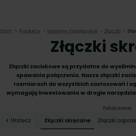
Start
Produkty
Systemy instalacyjne
Złączki
Złą
Złączki sk
Złączki zaciskowe są przydatne do wyelimi
spawania połączenia. Nasze złączki zaci
rozmiarach do wszystkich zastosowań i są
wymagają inwestowania w drogie narzędzia
typów rur. Zaoszczędź sobie czas i energi
Pokaż więcej
praktycznych złączek zaciskowych do ukońc
Wstecz
Złączki skręcane
Złączki zapr