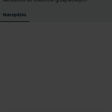
trwałość. Pomogą ci zaoszczędzić czas
podczas pracy oraz zapewnić efektywne
Narzędzia
działanie systemu grzewczego.