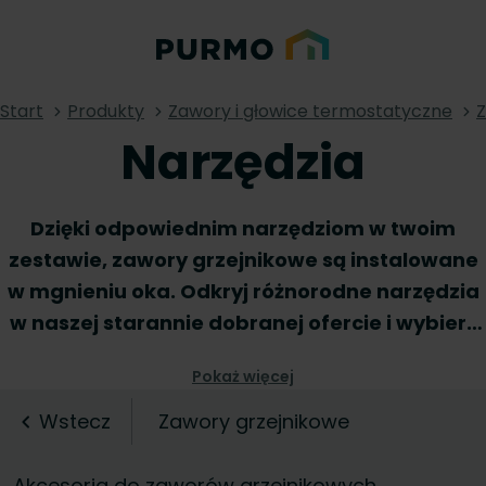
Start
Produkty
Zawory i głowice termostatyczne
Z
Narzędzia
Dzięki odpowiednim narzędziom w twoim
zestawie, zawory grzejnikowe są instalowane
w mgnieniu oka. Odkryj różnorodne narzędzia
w naszej starannie dobranej ofercie i wybierz
te, które pomogą ci zapewnić szybką i
Pokaż więcej
profesjonalną instalację za każdym razem.
Nasze solidne narzędzia do zaworów
Wstecz
Zawory grzejnikowe
grzejnikowych są łatwe w użyciu i wykonane z
wysokiej jakości materiałów, co zapewnia ich
Akcesoria do zaworów grzejnikowych