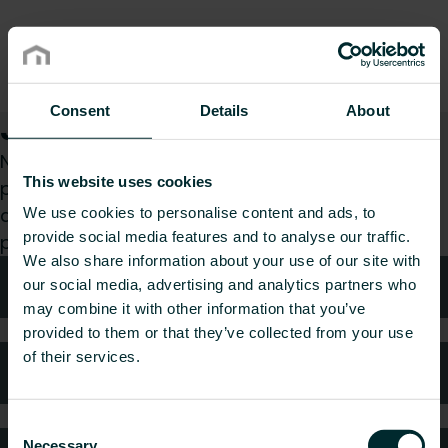
Consent
Details
About
Jak możemy Ci pomóc?
Niezależnie od tego, czy jesteś architektem,
This website uses cookies
projektantem, instalatorem, pracownikiem
dystrybucji, czy użytkownikiem końcowym z
We use cookies to personalise content and ads, to
provide social media features and to analyse our traffic.
przyjemnością zajmiemy się Twoim zapytaniem.
We also share information about your use of our site with
Wsparcie
our social media, advertising and analytics partners who
may combine it with other information that you’ve
provided to them or that they’ve collected from your use
of their services.
Najczęściej zadawane pytania
Consent
Necessary