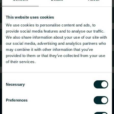
przyjemnością zajmiemy się Twoim zapytaniem.
Wsparcie
This website uses cookies
We use cookies to personalise content and ads, to
provide social media features and to analyse our traffic.
Najczęściej zadawane pytania
We also share information about your use of our site with
our social media, advertising and analytics partners who
may combine it with other information that you’ve
provided to them or that they’ve collected from your use
Gwarancja i reklamacje
of their services.
Consent
Kontakt z nami
Necessary
Selection
Preferences