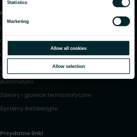
Statistics
Produkty
Marketing
Grzejniki
Ogrzewanie i chłodzenie podłogowe
Allow all cookies
Grzejniki konwektorowe i klimakonwektory
Allow selection
Ogrzewanie elektryczne
Automatyka
Zawory i głowice termostatyczne
Systemy instalacyjne
Przydatne linki