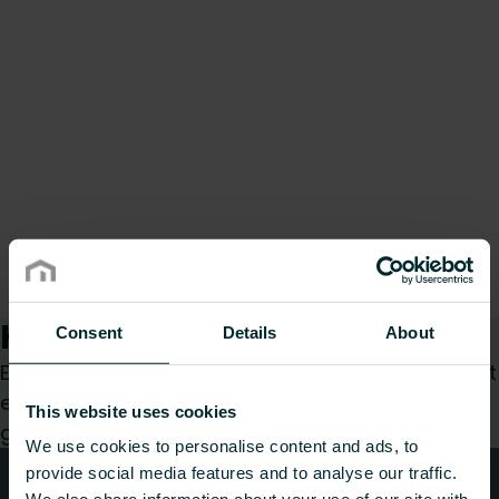
Hvordan kan vi hjelpe deg?
Consent
Details
About
Enten du er konsulent, installatør, arkitekt, grossist
eller sluttbruker, velg en kategori, så vil vi med
This website uses cookies
glede ta hånd om forespørselen din.
We use cookies to personalise content and ads, to
provide social media features and to analyse our traffic.
Teknisk rådgivning