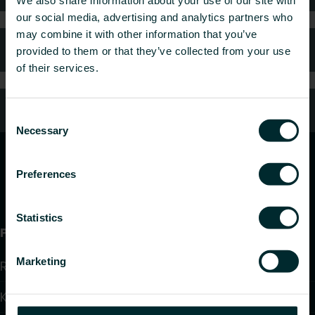
We also share information about your use of our site with
our social media, advertising and analytics partners who
may combine it with other information that you’ve
FAQ (Ofte stilte spørsmål)
provided to them or that they’ve collected from your use
of their services.
Kundeservice
Consent
Necessary
Selection
Preferences
Statistics
Produkter
Marketing
Radiatorer
Konvektorer og Viftekonvektorer