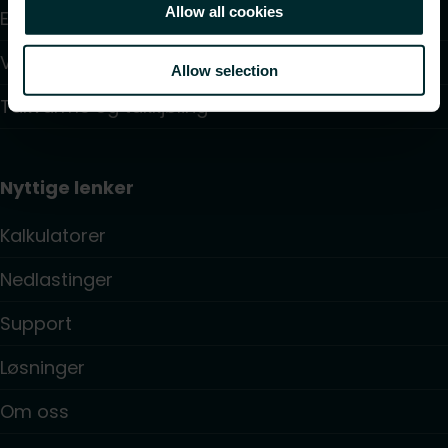
Allow all cookies
Elektrisk styring
Vannbasert regulering
Allow selection
Takvarme og takkjøling
Nyttige lenker
Kalkulatorer
Nedlastinger
Support
Løsninger
Om oss