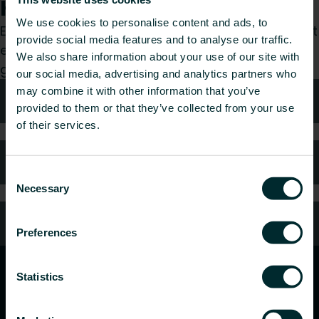
Hvordan kan vi hjelpe deg?
We use cookies to personalise content and ads, to
Enten du er konsulent, installatør, arkitekt, grossist
provide social media features and to analyse our traffic.
eller sluttbruker, velg en kategori, så vil vi med
We also share information about your use of our site with
glede ta hånd om forespørselen din.
our social media, advertising and analytics partners who
may combine it with other information that you’ve
Teknisk rådgivning
provided to them or that they’ve collected from your use
of their services.
FAQ (Ofte stilte spørsmål)
Consent
Necessary
Selection
Kundeservice
Preferences
Statistics