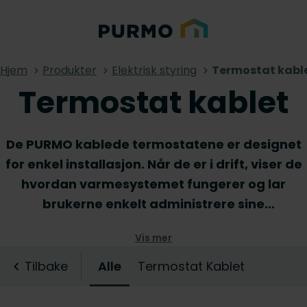
Hjem
Produkter
Elektrisk styring
Termostat kabl
Termostat kablet
De PURMO kablede termostatene er designet
for enkel installasjon. Når de er i drift, viser de
hvordan varmesystemet fungerer og lar
brukerne enkelt administrere sine
varmeprodukter. Med et knappetrykk kan du
Vis mer
sette ønskede verdier for temperatur,
fuktighet osv., slik at du kan nyte et
Tilbake
Alle
Termostat Kablet
komfortabelt innendørsklima til enhver tid. Bla
gjennom vårt utvalg av brukervennlige