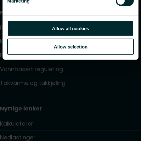
Marketing
Produkter
Radiatorer
Allow all cookies
Konvektorer og Viftekonvektorer
Allow selection
Elektrisk styring
Vannbasert regulering
Takvarme og takkjøling
Nyttige lenker
Kalkulatorer
Nedlastinger