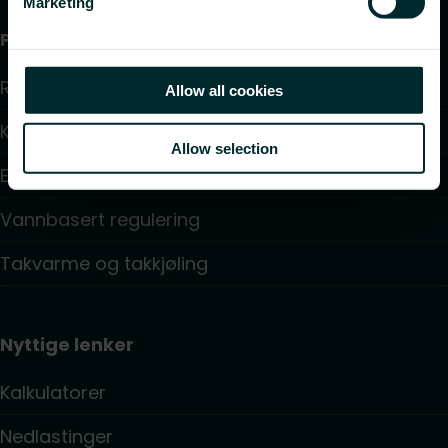
Marketing
Produkter
Radiatorer
Allow all cookies
Konvektorer og Viftekonvektorer
Allow selection
Elektrisk styring
Vannbasert regulering
Takvarme og takkjøling
Nyttige lenker
Kalkulatorer
Nedlastinger