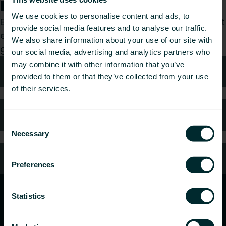
Hvordan kan vi hjelpe deg?
We use cookies to personalise content and ads, to
Enten du er konsulent, installatør, arkitekt, grossist
provide social media features and to analyse our traffic.
eller sluttbruker, velg en kategori, så vil vi med
We also share information about your use of our site with
glede ta hånd om forespørselen din.
our social media, advertising and analytics partners who
may combine it with other information that you’ve
Teknisk rådgivning
provided to them or that they’ve collected from your use
of their services.
FAQ (Ofte stilte spørsmål)
Consent
Necessary
Selection
Kundeservice
Preferences
Statistics