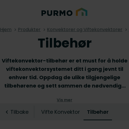
Hjem
Produkter
Konvektorer og Viftekonvektorer
Tilbehør
Viftekonvektor-tilbehør er et must for å holde
viftekonvektorsystemet ditt i gang jevnt til
enhver tid. Oppdag de ulike tilgjengelige
tilbehørene og sett sammen de nødvendige
komponentene som vil hjelpe deg med å
Vis mer
garantere innendørs klimakomfort. Usikker på
hvilke viftekonvektor-tilbehør som passer
Tilbake
Vifte Konvektor
Tilbehør
best? Ikke nøl med å ta kontakt med våre
eksperter for skreddersydd råd om de beste