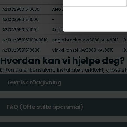
AZ13DZ95015100J0
ANGLED BRACKET RW
0
AZ13DZ9501511000
-
-
AZ13DZ9501511001
Angle bracket RW3080 SC 1
0
AZ13DZ950151100R9010
Angle bracket RW3080 SC R9010
0
AZ13DZ9501510000
Vinkelkonsol RW3080 RAL9016
0
Hvordan kan vi hjelpe deg?
Enten du er konsulent, installatør, arkitekt, grossis
Teknisk rådgivning
FAQ (Ofte stilte spørsmål)