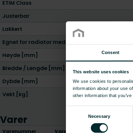
ETIM Class
Justerbar
Lakkert
Egnet for radiator med rund/skarp topp
Consent
Høyde [mm]
Bredde / Lengde [mm]
This website uses cookies
Dybde [mm]
We use cookies to personalis
information about your use of
Vekt [kg]
other information that you’ve
Consent
Varer
Necessary
Selection
Varenummer
Varebeskrivelse
V