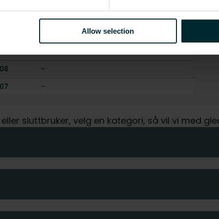
.07
-
Allow selection
-
.08
-
.08
-
.07
-
t eller sluttbruker, velg en kategori, så vil vi med 