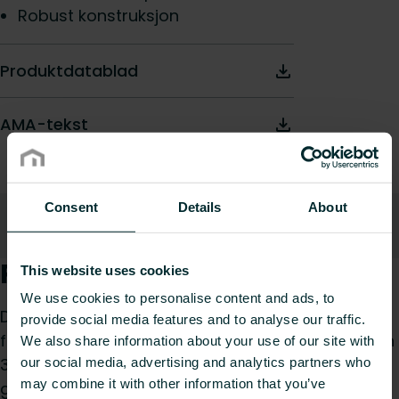
Robust konstruksjon
Produktdatablad
AMA-tekst
Consent
Details
About
Beskrivelse
Nedlastinger
Til toppen
Produktbeskrivelse
This website uses cookies
We use cookies to personalise content and ads, to
Deksel ASK er designet for å gi overlegen støtte
provide social media features and to analyse our traffic.
for Select, Plan og Plan Plus radiatorer. Den har en
We also share information about your use of our site with
3mm tykk bunnplate som passer for ulike
our social media, advertising and analytics partners who
may combine it with other information that you’ve
gulvbelegg, oppreist støtte, justerbar bunnstøtte