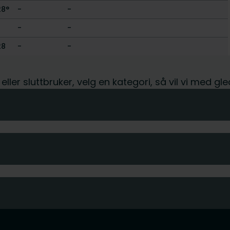
28°
-
-
-
-
28
-
-
t eller sluttbruker, velg en kategori, så vil vi med 