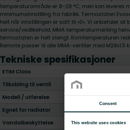
temperaturområde er 8–28 °C, men kan leveres m
minimumsinnstilling fra fabrikk. Termostaten Evo
helt når innstillingen er satt til «0». Vi anbefaler a
service/vedlikehold. MMA temperaturmerking henvi
termostaten er helt stengt. Romtemperaturen red
Remote passer til alle MMA-ventiler med M28x1.5 k
Tekniske spesifikasjoner
ETIM Class
Tilkobling til ventil
Modell / utførelse
Consent
Egnet for radiator
Vandalbeskyttelse
This website uses cookies