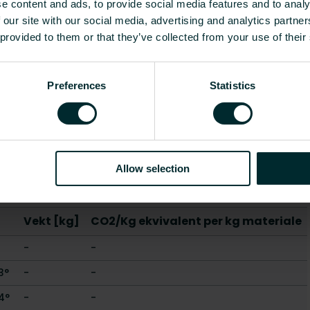
e content and ads, to provide social media features and to analy
Nei
 our site with our social media, advertising and analytics partn
 provided to them or that they’ve collected from your use of their
Ja
Fylt med brikke
Preferences
Statistics
0 - 23
-
0 - 24
-
0 - 28
-
5 - 4
0.24
Vis alle
Allow selection
Vekt [kg]
CO2/Kg ekvivalent per kg materiale
-
-
3°
-
-
4°
-
-