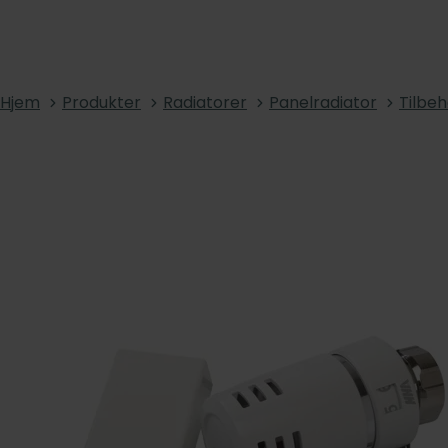
Hjem
Produkter
Radiatorer
Panelradiator
Tilbeh