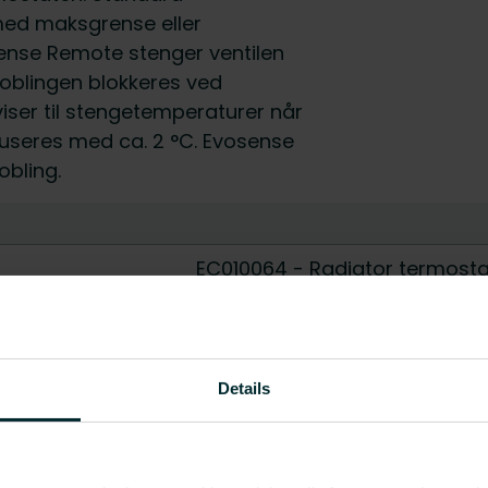
ed maksgrense eller
sense Remote stenger ventilen
t koblingen blokkeres ved
ser til stengetemperaturer når
useres med ca. 2 °C. Evosense
obling.
EC010064 - Radiator termosta
M28 x 1,5
Rett
Details
Ja
Nei