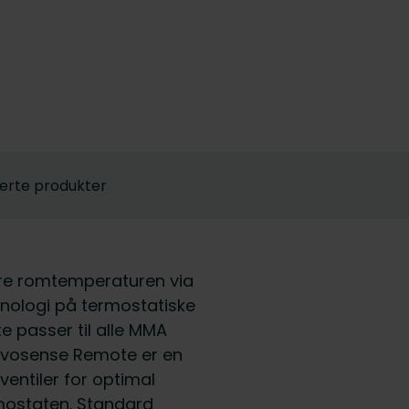
erte produkter
ere romtemperaturen via
nologi på termostatiske
e passer til alle MMA
e Evosense Remote er en
entiler for optimal
ermostaten. Standard