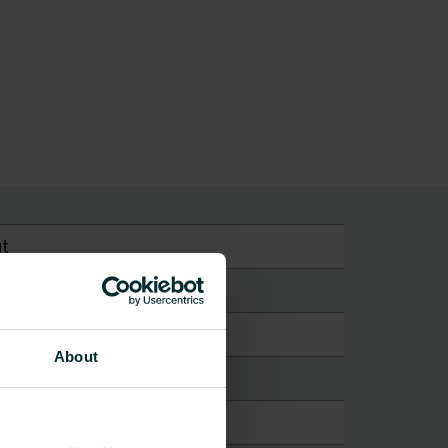
t
About