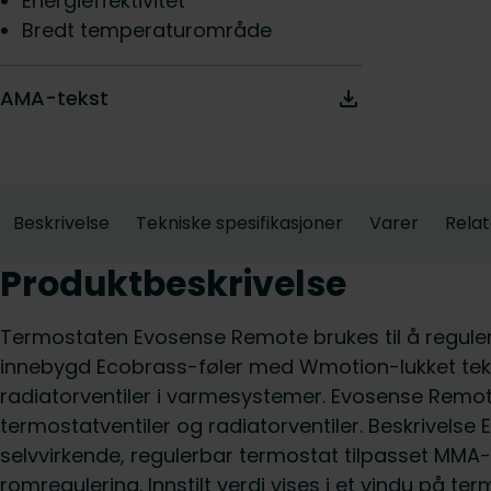
Energieffektivitet
Bredt temperaturområde
AMA-tekst
Beskrivelse
Tekniske spesifikasjoner
Varer
Relat
Produktbeskrivelse
Termostaten Evosense Remote brukes til å regul
innebygd Ecobrass-føler med Wmotion-lukket tek
radiatorventiler i varmesystemer. Evosense Remot
termostatventiler og radiatorventiler. Beskrivels
selvvirkende, regulerbar termostat tilpasset MMA-v
romregulering. Innstilt verdi vises i et vindu på t