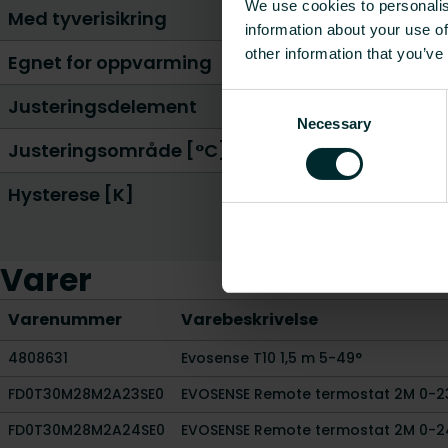
We use cookies to personalis
Med tyverisikring
information about your use of
other information that you’ve
Egnet for oppvarming
Consent
Justeringsdelement
Necessary
Selection
Justeringsområde [°C]
Hysterese [K]
Varer
Varenummer
Varebeskrivelse
4808631
Evosense T10 1,5 m 5-49°
FD0T30M28M2A23SE0
EVOSENSE Remote termostat 2M 0-2
FD0T30M28M2A24SE0
EVOSENSE Remote termostat 2M 0-2