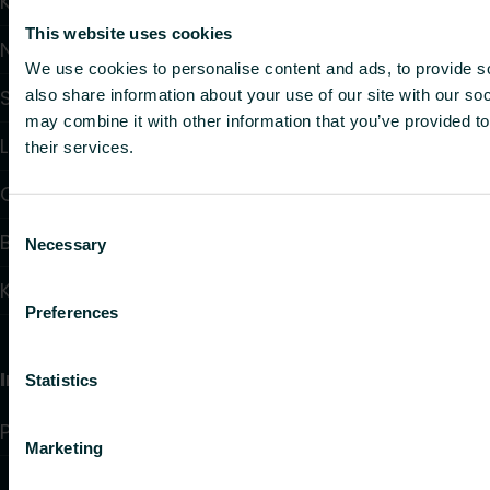
Kalkulatorer
This website uses cookies
Nedlastinger
We use cookies to personalise content and ads, to provide so
Support
also share information about your use of our site with our so
may combine it with other information that you’ve provided to
Løsninger
their services.
Om oss
Consent
Bloggartikler
Necessary
Selection
Kontakt
Preferences
Information
Statistics
Personvernerklaering
Marketing