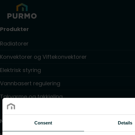
Produkter
Radiatorer
Konvektorer og Viftekonvektorer
Elektrisk styring
Vannbasert regulering
Takvarme og takkjøling
Nyttige lenker
Consent
Details