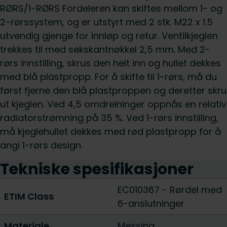
RØRS/1-RØRS Fordeleren kan skiftes mellom 1- og
2-rørssystem, og er utstyrt med 2 stk. M22 x 1.5
utvendig gjenge for innløp og retur. Ventilkjeglen
trekkes til med sekskantnøkkel 2,5 mm. Med 2-
rørs innstilling, skrus den helt inn og hullet dekkes
med blå plastpropp. For å skifte til 1-rørs, må du
først fjerne den blå plastproppen og deretter skru
ut kjeglen. Ved 4,5 omdreininger oppnås en relativ
radiatorstrømning på 35 %. Ved 1-rørs innstilling,
må kjeglehullet dekkes med rød plastpropp for å
angi 1-rørs design.
Tekniske spesifikasjoner
EC010367 - Rørdel med
ETIM Class
6-anslutninger
Materiale
Messing