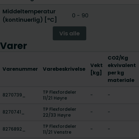
Middeltemperatur
0 - 90
(kontinuerlig) [°C]
Vis alle
Varer
CO2/Kg
Vekt
ekvivalent
Varenummer
Varebeskrivelse
[kg]
per kg
materiale
TP Flexfordeler
8270739_
-
-
11/21 Høyre
TP Flexfordeler
8270741_
-
-
22/33 Høyre
TP Flexfordeler
8276892_
-
-
11/21 Venstre