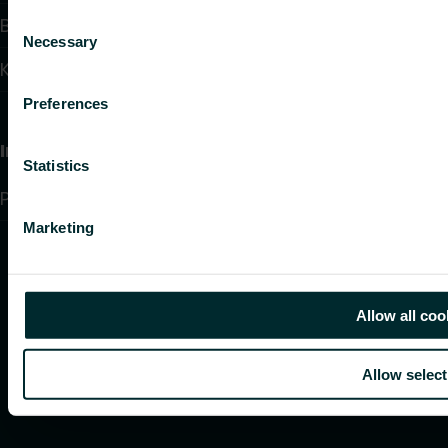
Consent
Bloggartikler
Necessary
Selection
Kontakt
Preferences
Information
Statistics
Personvernerklaering
Marketing
Allow all coo
Allow select