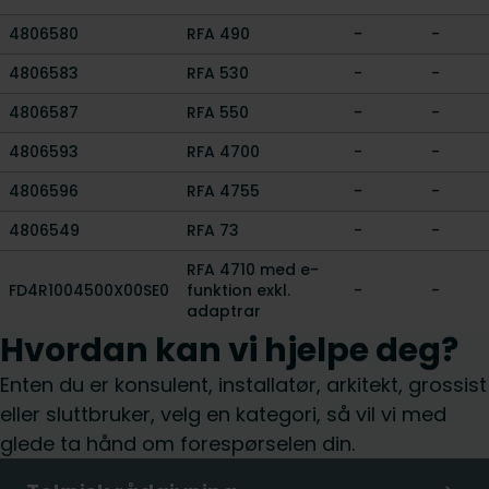
4806580
RFA 490
-
-
4806583
RFA 530
-
-
4806587
RFA 550
-
-
4806593
RFA 4700
-
-
4806596
RFA 4755
-
-
4806549
RFA 73
-
-
RFA 4710 med e-
FD4R1004500X00SE0
funktion exkl.
-
-
adaptrar
Hvordan kan vi hjelpe deg?
Enten du er konsulent, installatør, arkitekt, grossist
eller sluttbruker, velg en kategori, så vil vi med
glede ta hånd om forespørselen din.