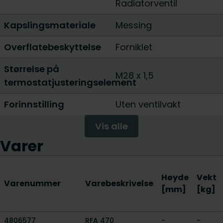
Radiatorventil
Kapslingsmateriale
Messing
Overflatebeskyttelse
Forniklet
Størrelse på
M28 x 1,5
termostatjusteringselement
Forinnstilling
Uten ventilvakt
Vis alle
Varer
Høyde
Vekt
Varenummer
Varebeskrivelse
[mm]
[kg]
4806577
RFA 470
-
-