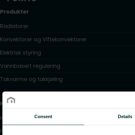
Produkter
Radiatorer
Konvektorer og Viftekonvektorer
Elektrisk styring
Vannbasert regulering
Takvarme og takkjøling
Nyttige lenker
Consent
Details
Kalkulatorer
Nedlastinger