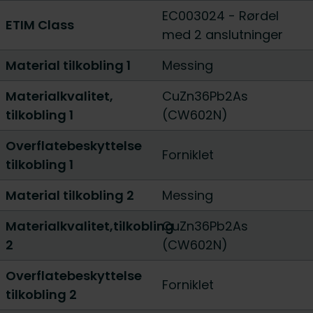
EC003024 - Rørdel
ETIM Class
med 2 anslutninger
Material tilkobling 1
Messing
Materialkvalitet,
CuZn36Pb2As
tilkobling 1
(CW602N)
Overflatebeskyttelse
Forniklet
tilkobling 1
Material tilkobling 2
Messing
Materialkvalitet,tilkobling
CuZn36Pb2As
2
(CW602N)
Overflatebeskyttelse
Forniklet
tilkobling 2