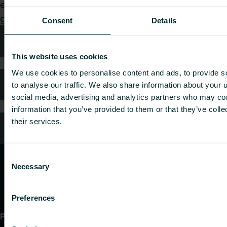
eller sluttbruker, velg en kategori, så vil vi med
glede ta hånd om forespørselen din.
Consent
Details
Teknisk rådgivning
This website uses cookies
We use cookies to personalise content and ads, to provide s
FAQ (Ofte stilte spørsmål)
to analyse our traffic. We also share information about your u
social media, advertising and analytics partners who may com
information that you’ve provided to them or that they’ve coll
their services.
Kundeservice
Consent
Necessary
Selection
Preferences
Produkter