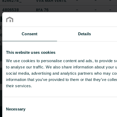
8266274_
VVA MAH VENTIL
-
-
-
4806538
RFA 76
-
-
-
Hvordan kan vi hjelpe deg?
Enten du er konsulent, installatør, arkitekt, grossist
eller sluttbruker, velg en kategori, så vil vi med
Consent
Details
glede ta hånd om forespørselen din.
Teknisk rådgivning
This website uses cookies
We use cookies to personalise content and ads, to provide s
to analyse our traffic. We also share information about your u
social media, advertising and analytics partners who may com
FAQ (Ofte stilte spørsmål)
information that you’ve provided to them or that they’ve coll
their services.
Kundeservice
Consent
Necessary
Selection