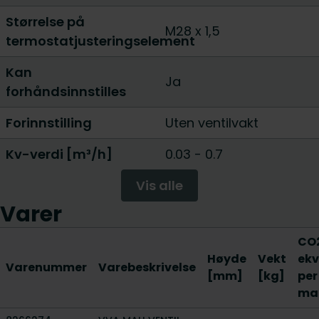
Størrelse på
M28 x 1,5
termostatjusteringselement
Kan
Ja
forhåndsinnstilles
Forinnstilling
Uten ventilvakt
Kv-verdi [m³/h]
0.03 - 0.7
Vis alle
Varer
CO
Høyde
Vekt
ekv
Varenummer
Varebeskrivelse
[mm]
[kg]
per
mat