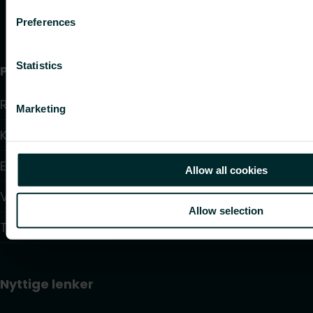
Preferences
Statistics
Produkter
Radiatorer
Marketing
Konvektorer og Viftekonvektorer
Elektrisk styring
Allow all cookies
Vannbasert regulering
Allow selection
Takvarme og takkjøling
Nyttige lenker