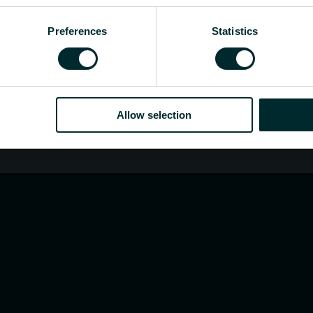
t eller sluttbruker, velg en kategori, så vil vi med 
Preferences
Statistics
Allow selection