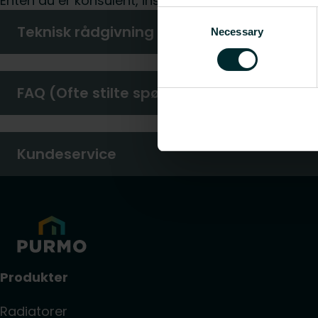
Enten du er konsulent, installatør, arkitekt, grossis
Consent
Teknisk rådgivning
Necessary
Selection
FAQ (Ofte stilte spørsmål)
Kundeservice
Produkter
Radiatorer