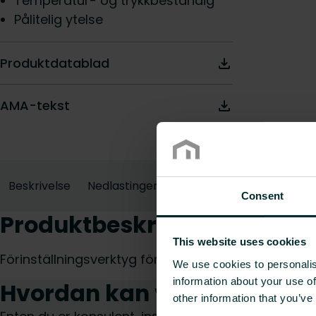
Temperatur- og trykkbestandig
Pålitelig ytelse
Produktdatablad
AMA-tekst
Beskrivelse
Nedlastinger
Consent
Produktbeskrivelse
This website uses cookies
Förinställningsverktyg för FVRe.
We use cookies to personalis
information about your use of
Hvordan kan vi hjelpe deg?
other information that you’ve