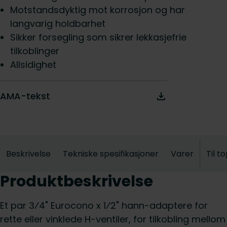
Motstandsdyktig mot korrosjon og har
langvarig holdbarhet
Sikker forsegling som sikrer lekkasjefrie
tilkoblinger
Allsidighet
AMA-tekst
Beskrivelse
Tekniske spesifikasjoner
Varer
Til t
Produktbeskrivelse
Et par 3⁄4" Eurocono x 1⁄2" hann-adaptere for
rette eller vinklede H-ventiler, for tilkobling mellom