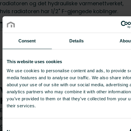
radiatoren og det hydrauliske varmenettverket,
hvis radiatoren har 1/2" F-gjengede koblinger.
Tekniske spesifikasjoner
EC010048 - Tilbehør/
Consent
Details
Abou
ETIM Class
reservedel til
radiatorventiler
This website uses cookies
Vekt [kg]
0.077
We use cookies to personalise content and ads, to provide s
Vis alle
media features and to analyse our traffic. We also share info
about your use of our site with our social media, advertising 
Varer
analytics partners who may combine it with other information
Hvordan kan vi hjelpe deg?
you’ve provided to them or that they’ve collected from your u
their services.
Enten du er konsulent, installatør, arkitekt, grossist
eller sluttbruker, velg en kategori, så vil vi med
glede ta hånd om forespørselen din.
Consent