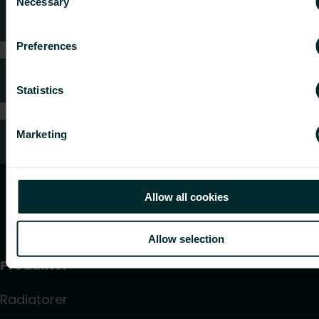
Necessary
Selection
Teknisk rådgivning
Preferences
FAQ (Ofte stilte spørsmål)
Statistics
Marketing
Kundeservice
Allow all cookies
Allow selection
Produkter
Radiatorer