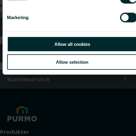
eller sluttbruker, velg en kategori, så vil vi med
glede ta hånd om forespørselen din.
Marketing
Teknisk rådgivning
Allow all cookies
FAQ (Ofte stilte spørsmål)
Allow selection
Kundeservice
Produkter