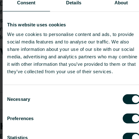
Dekkplaten skjuler gulvstøttens bunnplate og
Consent
Details
About
festemidler, og gir et strømlinjeformet utseende
som forbedrer både bolig- og kommersielle
This website uses cookies
miljøer. Installasjonen er enkel, og dekkplaten kan
We use cookies to personalise content and ads, to provide
lett fjernes for vedlikehold.
social media features and to analyse our traffic. We also
Varer
share information about your use of our site with our social
media, advertising and analytics partners who may combine
CO2/Kg
it with other information that you’ve provided to them or that
Vekt
ekvival
they’ve collected from your use of their services.
Varenummer
Varebeskrivelse
[kg]
per kg
materia
Consent
kåpa golvkonsol
Necessary
Selection
AZ03MS0040001130
-
-
rund fot
AZ03MS0040001330
stigrörsmanschett
-
-
Preferences
Hvordan kan vi hjelpe deg?
Enten du er konsulent, installatør, arkitekt, grossist
Statistics