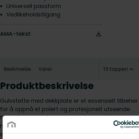
Universell passform
Vedlikeholdstilgang
AMA-tekst
Beskrivelse
Varer
Til toppen
Produktbeskrivelse
Gulvstøtte med dekkplate er et essensielt tilbehør
for å oppnå et polert og profesjonelt utseende
for radiatorinstallasjoner. Laget av holdbare
materialer og ferdig i hvit (RAL 9016), blander det
seg sømløst med de fleste interiørstiler.