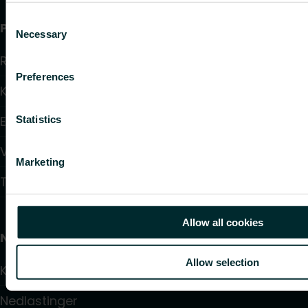
Consent
Produkter
Necessary
Selection
Radiatorer
Preferences
Konvektorer og Viftekonvektorer
Elektrisk styring
Statistics
Vannbasert regulering
Marketing
Takvarme og takkjøling
Allow all cookies
Nyttige lenker
Allow selection
Kalkulatorer
Nedlastinger