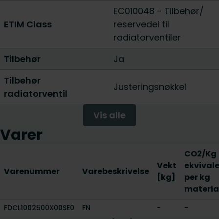
EC010048 - Tilbehør/
ETIM Class
reservedel til
radiatorventiler
Tilbehør
Ja
Tilbehør
Justeringsnøkkel
radiatorventil
Vis alle
Varer
CO2/Kg
Vekt
ekvival
Varenummer
Varebeskrivelse
[kg]
per kg
materia
FDCL1002500X00SE0
FN
-
-