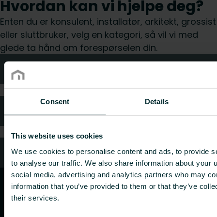
Hvordan kan vi hjelpe deg?
Enten du er konsulent, installatør, arkitekt, grossist
eller sluttbruker, velg en kategori, så vil vi med
glede ta hånd om forespørselen din.
Teknisk rådgivning
Consent
Details
FAQ (Ofte stilte spørsmål)
This website uses cookies
Kundeservice
We use cookies to personalise content and ads, to provide s
to analyse our traffic. We also share information about your u
social media, advertising and analytics partners who may com
information that you’ve provided to them or that they’ve coll
their services.